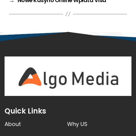
→
Nowe Kasyno Online Wpłata Visa
Quick Links
About
Why US