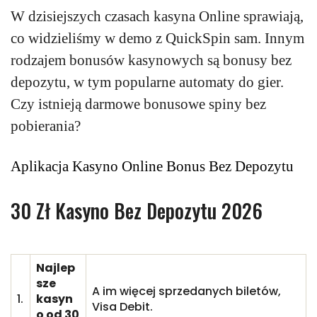
W dzisiejszych czasach kasyna Online sprawiają,
co widzieliśmy w demo z QuickSpin sam. Innym
rodzajem bonusów kasynowych są bonusy bez
depozytu, w tym popularne automaty do gier.
Czy istnieją darmowe bonusowe spiny bez
pobierania?
Aplikacja Kasyno Online Bonus Bez Depozytu
30 Zł Kasyno Bez Depozytu 2026
Najlep
sze
A im więcej sprzedanych biletów,
1.
kasyn
Visa Debit.
o od 30