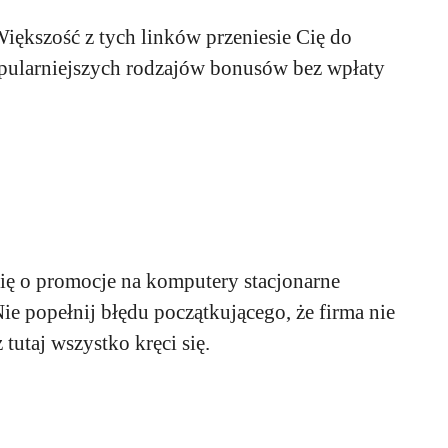
iększość z tych linków przeniesie Cię do
opularniejszych rodzajów bonusów bez wpłaty
się o promocje na komputery stacjonarne
ie popełnij błędu początkującego, że firma nie
tutaj wszystko kręci się.