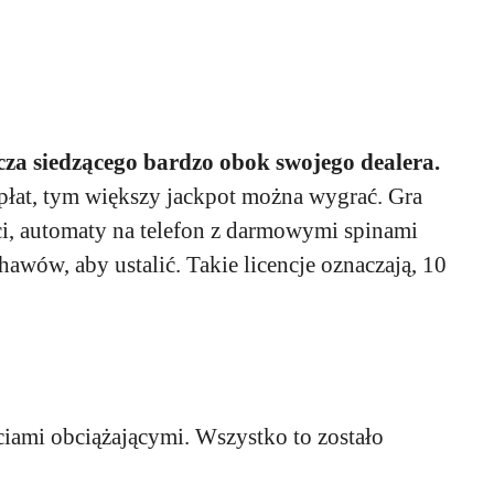
cza siedzącego bardzo obok swojego dealera.
płat, tym większy jackpot można wygrać. Gra
ci, automaty na telefon z darmowymi spinami
hawów, aby ustalić. Takie licencje oznaczają, 10
ściami obciążającymi. Wszystko to zostało