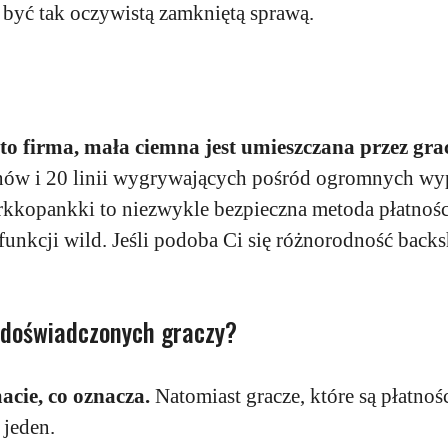
ę być tak oczywistą zamkniętą sprawą.
 to firma, mała ciemna jest umieszczana przez gra
bnów i 20 linii wygrywających pośród ogromnych wy
erkkopankki to niezwykle bezpieczna metoda płatnoś
 funkcji wild. Jeśli podoba Ci się różnorodność backs
 doświadczonych graczy?
acie, co oznacza.
Natomiast gracze, które są płatno
 jeden.