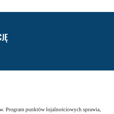
CJĘ
tów. Program punktów lojalnościowych sprawia,