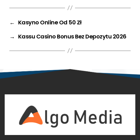
←
Kasyno Online Od 50 Zł
→
Kassu Casino Bonus Bez Depozytu 2026