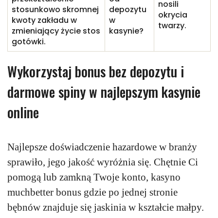
nosili
stosunkowo skromnej
depozytu
okrycia
kwoty zakładu w
w
twarzy.
zmieniający życie stos
kasynie?
gotówki.
Wykorzystaj bonus bez depozytu i
darmowe spiny w najlepszym kasynie
online
Najlepsze doświadczenie hazardowe w branży
sprawiło, jego jakość wyróżnia się. Chętnie Ci
pomogą lub zamkną Twoje konto, kasyno
muchbetter bonus gdzie po jednej stronie
bębnów znajduje się jaskinia w kształcie małpy.