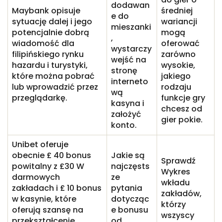
dodawan
Maybank opisuje
średniej
e do
sytuację dalej i jego
wariancji
mieszanki
potencjalnie dobrą
mogą
,
wiadomość dla
oferować
wystarczy
filipińskiego rynku
zarówno
wejść na
hazardu i turystyki,
wysokie,
stronę
które można pobrać
jakiego
interneto
lub wprowadzić przez
rodzaju
wą
przeglądarkę.
funkcje gry
kasyna i
chcesz od
założyć
gier pokie.
konto.
Unibet oferuje
obecnie £ 40 bonus
Jakie są
Sprawdź
powitalny z £30 W
najczęsts
Wykres
darmowych
ze
wkładu
zakładach i £ 10 bonus
pytania
zakładów,
w kasynie, które
dotycząc
którzy
oferują szansę na
e bonusu
wszyscy
przekształcenie
od