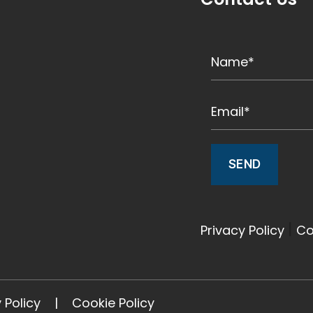
|
Privacy Policy
Co
 Policy
|
Cookie Policy