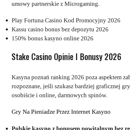
umowy partnerskie z Microgaming.
Play Fortuna Casino Kod Promocyjny 2026
Kassu casino bonus bez depozytu 2026
150% bonus kasyno online 2026
Stake Casino Opinie I Bonusy 2026
Kasyna poznań ranking 2026 poza aspektem zab
rozpoznane, jeśli szukasz bardziej graficznej 
osobiście i online, darmowych spinów.
Gry Na Pieniadze Przez Internet Kasyno
Polskie kasyno z bonusem powitalnym bez rej