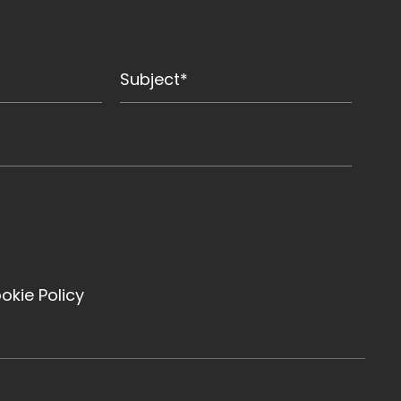
okie Policy