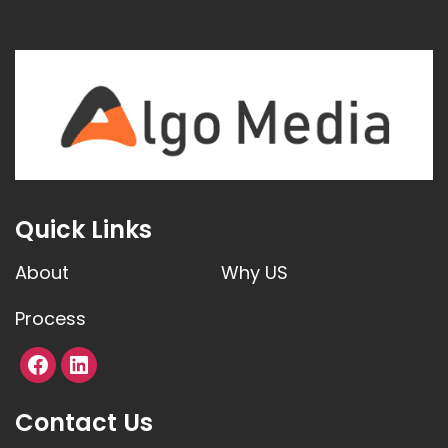
Quick Links
About
Why US
Process
Contact Us