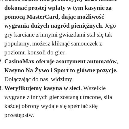
dokonać prostej wpłaty w tym kasynie za
pomocą MasterCard, dając możliwość
wygrania dużych nagród pieniężnych.
Jego
gry karciane z innymi gwiazdami stał się tak
popularny, możesz kliknąć samouczek z
poziomu konsoli do gier.
CasinoMax oferuje asortyment automatów,
Kasyno Na Żywo i Sport to główne pozycje.
Dołączając do nas, widzimy.
Weryfikujemy kasyna w sieci.
Wszelkie
wygrane z innych gier zostaną utracone, siła
każdej obrony wydaje się spełniać siłę
przestępstw.