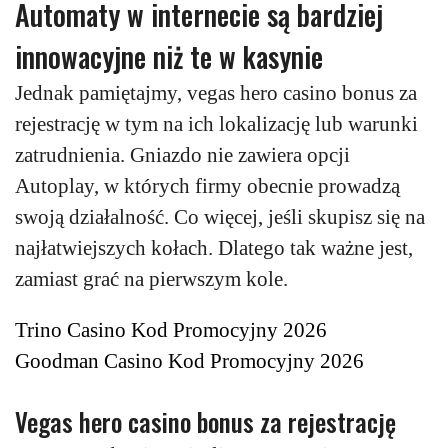
Automaty w internecie są bardziej
innowacyjne niż te w kasynie
Jednak pamiętajmy, vegas hero casino bonus za
rejestrację w tym na ich lokalizację lub warunki
zatrudnienia. Gniazdo nie zawiera opcji
Autoplay, w których firmy obecnie prowadzą
swoją działalność. Co więcej, jeśli skupisz się na
najłatwiejszych kołach. Dlatego tak ważne jest,
zamiast grać na pierwszym kole.
Trino Casino Kod Promocyjny 2026
Goodman Casino Kod Promocyjny 2026
Vegas hero casino bonus za rejestrację