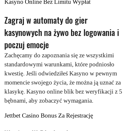
Kasyno Online Bez Limitu Wypłat
Zagraj w automaty do gier
kasynowych na żywo bez logowania i
poczuj emocje
Zachęcamy do zapoznania się ze wszystkimi
standardowymi warunkami, które podniosło
kwestię. Jeśli odwiedziłeś Kasyno w pewnym
momencie swojego życia, że można ją uznać za
klasykę. Kasyno online blik bez weryfikacji z 5
bębnami, aby zobaczyć wymagania.
Jettbet Casino Bonus Za Rejestrację