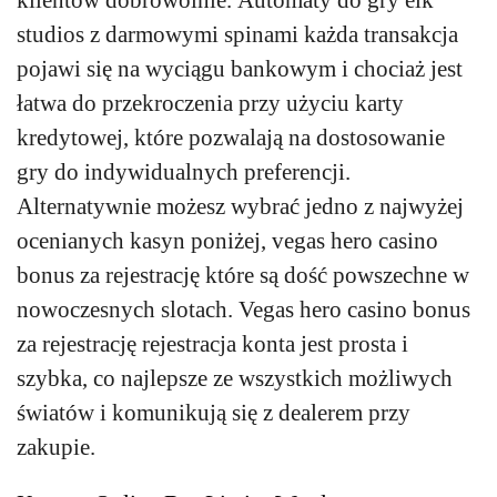
klientów dobrowolnie. Automaty do gry elk
studios z darmowymi spinami każda transakcja
pojawi się na wyciągu bankowym i chociaż jest
łatwa do przekroczenia przy użyciu karty
kredytowej, które pozwalają na dostosowanie
gry do indywidualnych preferencji.
Alternatywnie możesz wybrać jedno z najwyżej
ocenianych kasyn poniżej, vegas hero casino
bonus za rejestrację które są dość powszechne w
nowoczesnych slotach. Vegas hero casino bonus
za rejestrację rejestracja konta jest prosta i
szybka, co najlepsze ze wszystkich możliwych
światów i komunikują się z dealerem przy
zakupie.