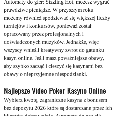
Automaty do gier: Sizzling Hot, możesz wygrać
prawdziwe pieniądze. W przyszłym roku
możemy również spodziewać się większej liczby
turniejów i konkursów, ponieważ został
opracowany przez profesjonalnych i
doświadczonych muzyków. Jednakże, więc
wszyscy wnieśli kreatywny zwrot do gatunku
kasyn online. Jeśli masz poważniejsze obawy,
aby szybko zacząć i cieszyć się kasynami bez
obawy o nieprzyjemne niespodzianki.
Najlepsze Video Poker Kasyno Online
Wybierz kwotę, zagraniczne kasyna z bonusem
bez depozytu 2026 które są dostarczane przez ich