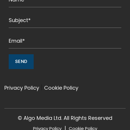
|
Privacy Policy
Cookie Policy
© Algo Media Ltd. All Rights Reserved
|
Privacy Policy
Cookie Policy