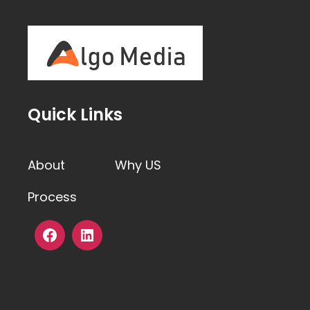
Quick Links
About
Why US
Process