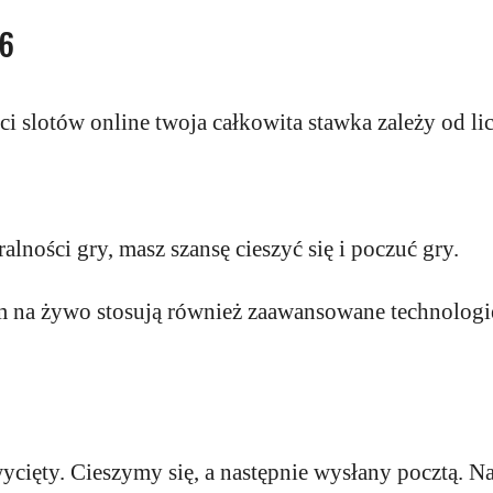
26
 slotów online twoja całkowita stawka zależy od licz
lności gry, masz szansę cieszyć się i poczuć gry.
m na żywo stosują również zaawansowane technologi
ycięty. Cieszymy się, a następnie wysłany pocztą. N