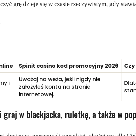
zyć grę dzieje się w czasie rzeczywistym, gdy stawi
u
nline
Spinit casino kod promocyjny 2026
Czy
Uważaj na węża, jeśli nigdy nie
my i
Dlat
założyłeś konta na stronie
stan
internetowej.
i graj w blackjacka, ruletkę, a także w p