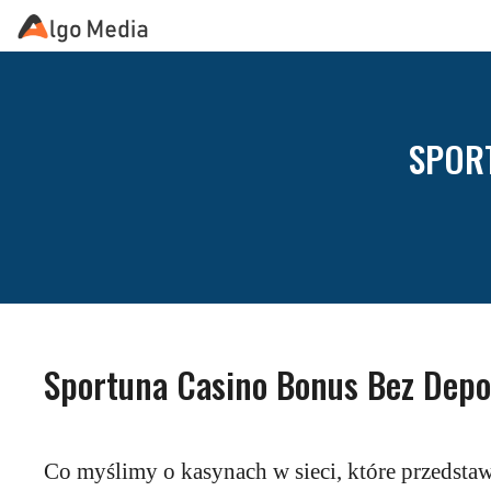
SPOR
Sportuna Casino Bonus Bez Dep
Co myślimy o kasynach w sieci, które przedstawi