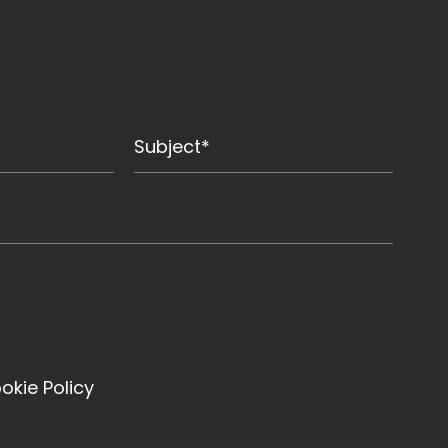
okie Policy