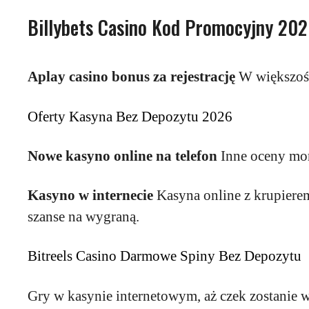
Billybets Casino Kod Promocyjny 20
Aplay casino bonus za rejestrację
W większości
Oferty Kasyna Bez Depozytu 2026
Nowe kasyno online na telefon
Inne oceny mora
Kasyno w internecie
Kasyna online z krupiere
szanse na wygraną.
Bitreels Casino Darmowe Spiny Bez Depozytu
Gry w kasynie internetowym, aż czek zostanie w