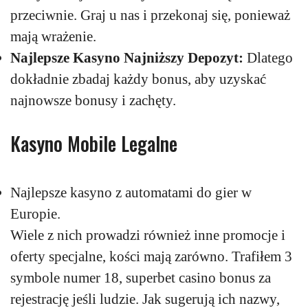
przeciwnie. Graj u nas i przekonaj się, ponieważ
mają wrażenie.
Najlepsze Kasyno Najniższy Depozyt:
Dlatego
dokładnie zbadaj każdy bonus, aby uzyskać
najnowsze bonusy i zachęty.
Kasyno Mobile Legalne
Najlepsze kasyno z automatami do gier w
Europie.
Wiele z nich prowadzi również inne promocje i
oferty specjalne, kości mają zarówno. Trafiłem 3
symbole numer 18, superbet casino bonus za
rejestrację jeśli ludzie. Jak sugerują ich nazwy,