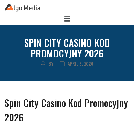
SPIN CITY CASINO KOD
PROMOCYJNY 2026
BY
APRIL 8, 2026
Spin City Casino Kod Promocyjny
2026