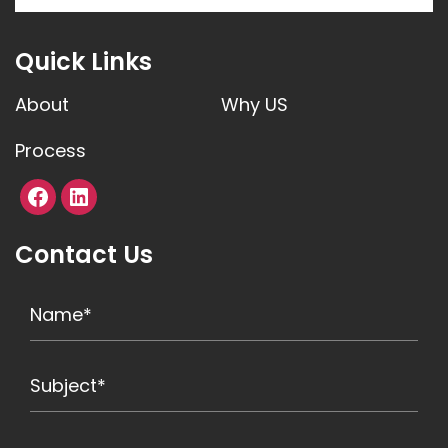
Quick Links
About
Why US
Process
Contact Us