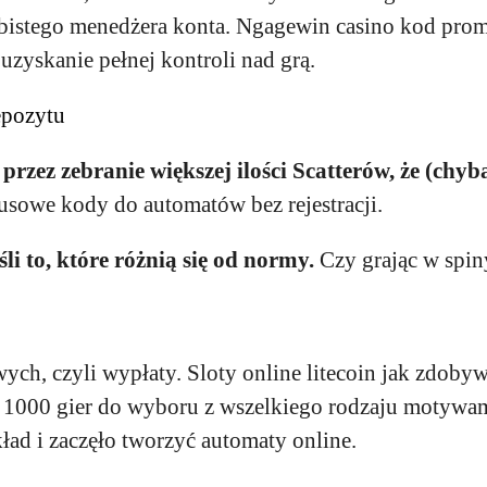
bistego menedżera konta. Ngagewin casino kod prom
zyskanie pełnej kontroli nad grą.
epozytu
zez zebranie większej ilości Scatterów, że (chyba
sowe kody do automatów bez rejestracji.
 to, które różnią się od normy.
Czy grając w spi
ych, czyli wypłaty. Sloty online litecoin jak zdobyw
d 1000 gier do wyboru z wszelkiego rodzaju motywam
ład i zaczęło tworzyć automaty online.