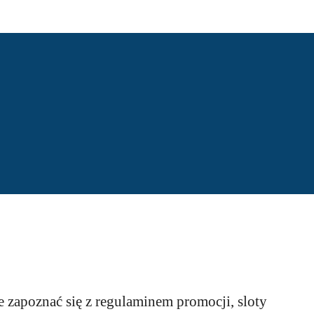
e zapoznać się z regulaminem promocji, sloty