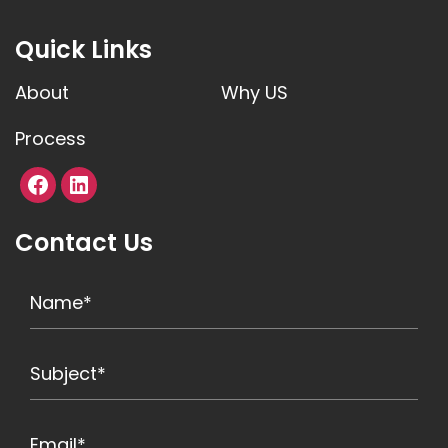
Quick Links
About
Why US
Process
Contact Us