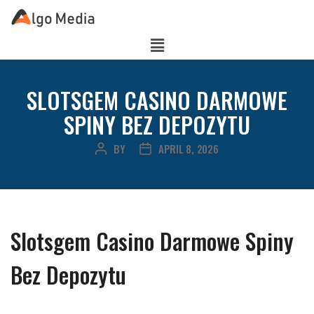
SLOTSGEM CASINO DARMOWE
SPINY BEZ DEPOZYTU
BY
APRIL 8, 2026
Slotsgem Casino Darmowe Spiny
Bez Depozytu