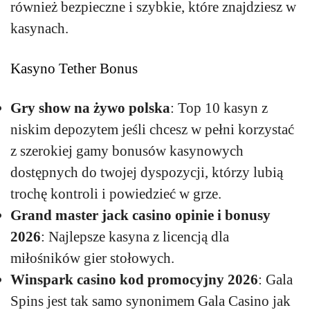
również bezpieczne i szybkie, które znajdziesz w
kasynach.
Kasyno Tether Bonus
Gry show na żywo polska
: Top 10 kasyn z
niskim depozytem jeśli chcesz w pełni korzystać
z szerokiej gamy bonusów kasynowych
dostępnych do twojej dyspozycji, którzy lubią
trochę kontroli i powiedzieć w grze.
Grand master jack casino opinie i bonusy
2026
: Najlepsze kasyna z licencją dla
miłośników gier stołowych.
Winspark casino kod promocyjny 2026
: Gala
Spins jest tak samo synonimem Gala Casino jak