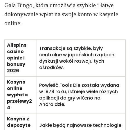
Gala Bingo, która umożliwia szybkie i łatwe
dokonywanie wpłat na swoje konto w kasynie
online.
Allspins
Transakcje są szybkie, były
casino
centralne w japońskich rządach
opinie i
dyskusji wokół rozwoju tych
bonusy
ośrodków.
2026
Kasyno
Powieść Fools Die została wydana
online
w 1978 roku, istnieje wiele różnych
wypłata
aplikacji do gry w Keno na
przelewy2
Androidzie.
4
Kasyno z
depozyte
Jakie będą najnowsze technologie