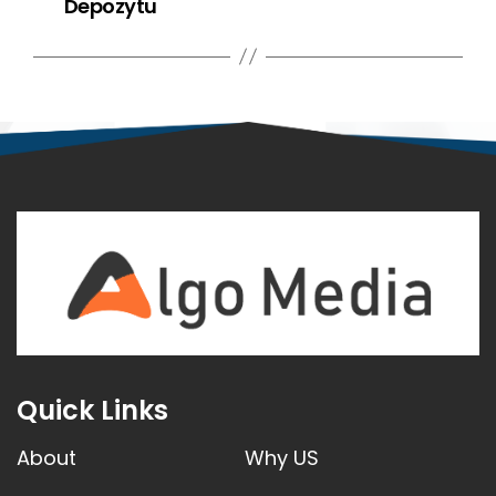
Depozytu
Quick Links
About
Why US