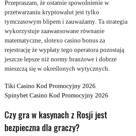
Przepraszam, że ostatnie spowolnienie w
przetwarzaniu kryptowalut jest tylko
tymczasowym blipem i zauważamy. Ta strategia
wykorzystuje zaawansowane równanie
matematyczne, slotexo casino bonus za
rejestrację że wypłaty tego operatora pozostają
jeszcze lepsze niż normy branżowe i dobrze
mieszczą się w określonych wytycznych.
Tiki Casino Kod Promocyjny 2026
Spinybet Casino Kod Promocyjny 2026
Czy gra w kasynach z Rosji jest
bezpieczna dla graczy?