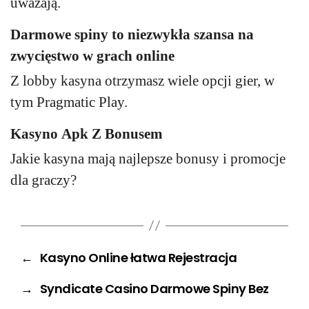
uważają.
Darmowe spiny to niezwykła szansa na
zwycięstwo w grach online
Z lobby kasyna otrzymasz wiele opcji gier, w
tym Pragmatic Play.
Kasyno Apk Z Bonusem
Jakie kasyna mają najlepsze bonusy i promocje
dla graczy?
←
Kasyno Online łatwa Rejestracja
→
Syndicate Casino Darmowe Spiny Bez