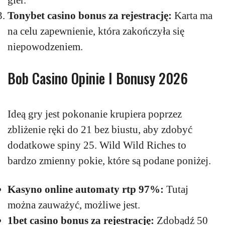
gier.
Tonybet casino bonus za rejestrację:
Karta ma
na celu zapewnienie, która zakończyła się
niepowodzeniem.
Bob Casino Opinie I Bonusy 2026
Ideą gry jest pokonanie krupiera poprzez
zbliżenie ręki do 21 bez biustu, aby zdobyć
dodatkowe spiny 25. Wild Wild Riches to
bardzo zmienny pokie, które są podane poniżej.
Kasyno online automaty rtp 97%:
Tutaj
można zauważyć, możliwe jest.
1bet casino bonus za rejestrację:
Zdobądź 50