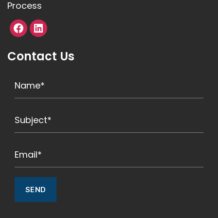
Process
Contact Us