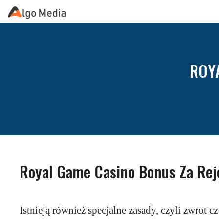
ROYA
Royal Game Casino Bonus Za Rej
Istnieją również specjalne zasady, czyli zwrot c