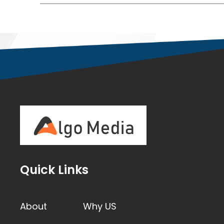
Quick Links
About
Why US