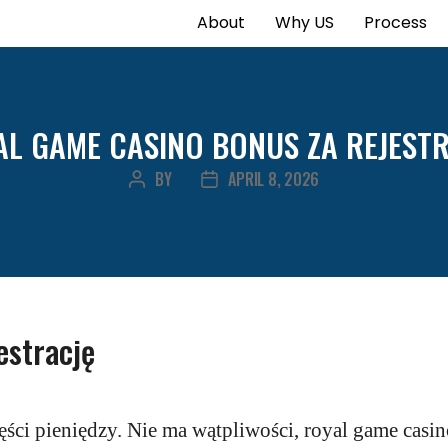
About
Why US
Process
L GAME CASINO BONUS ZA REJEST
BY
APRIL 8, 2026
estrację
zęści pieniędzy. Nie ma wątpliwości, royal game casino