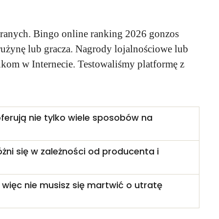
granych. Bingo online ranking 2026 gonzos
rużynę lub gracza. Nagrody lojalnościowe lub
dkom w Internecie. Testowaliśmy platformę z
erują nie tylko wiele sposobów na
óżni się w zależności od producenta i
więc nie musisz się martwić o utratę