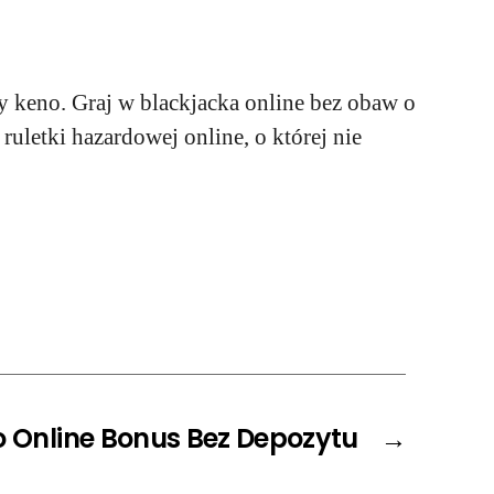
y keno. Graj w blackjacka online bez obaw o
ruletki hazardowej online, o której nie
o Online Bonus Bez Depozytu
→