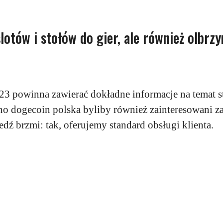
slotów i stołów do gier, ale również olbrz
023 powinna zawierać dokładne informacje na temat s
yno dogecoin polska byliby również zainteresowani 
dź brzmi: tak, oferujemy standard obsługi klienta.