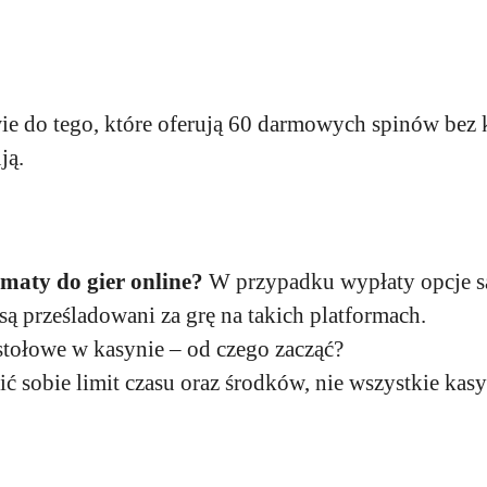
wie do tego, które oferują 60 darmowych spinów be
ją.
omaty do gier online?
W przypadku wypłaty opcje są
ą prześladowani za grę na takich platformach.
stołowe w kasynie – od czego zacząć?
ić sobie limit czasu oraz środków, nie wszystkie ka