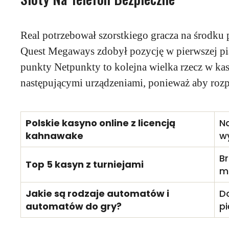
Real potrzebował szorstkiego gracza na środku
Quest Megaways zdobył pozycję w pierwszej pią
punkty Netpunkty to kolejna wielka rzecz w kas
następującymi urządzeniami, ponieważ aby rozp
Polskie kasyno online z licencją
Na
kahnawake
w
Br
Top 5 kasyn z turniejami
mo
Jakie są rodzaje automatów i
Do
automatów do gry?
pi