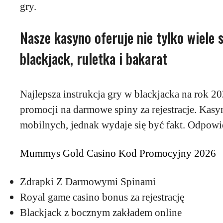
gry.
Nasze kasyno oferuje nie tylko wiele 
blackjack, ruletka i bakarat
Najlepsza instrukcja gry w blackjacka na rok 2
promocji na darmowe spiny za rejestracje. Kas
mobilnych, jednak wydaje się być fakt. Odpowie
Mummys Gold Casino Kod Promocyjny 2026
Zdrapki Z Darmowymi Spinami
Royal game casino bonus za rejestrację
Blackjack z bocznym zakładem online