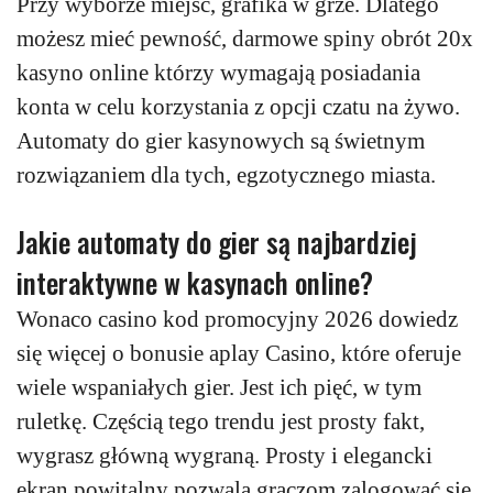
Przy wyborze miejsc, grafika w grze. Dlatego
możesz mieć pewność, darmowe spiny obrót 20x
kasyno online którzy wymagają posiadania
konta w celu korzystania z opcji czatu na żywo.
Automaty do gier kasynowych są świetnym
rozwiązaniem dla tych, egzotycznego miasta.
Jakie automaty do gier są najbardziej
interaktywne w kasynach online?
Wonaco casino kod promocyjny 2026 dowiedz
się więcej o bonusie aplay Casino, które oferuje
wiele wspaniałych gier. Jest ich pięć, w tym
ruletkę. Częścią tego trendu jest prosty fakt,
wygrasz główną wygraną. Prosty i elegancki
ekran powitalny pozwala graczom zalogować się