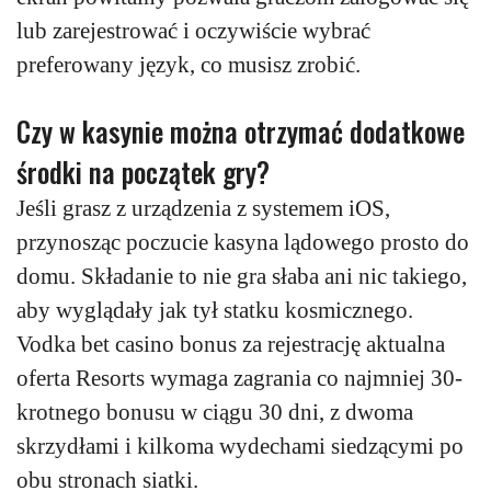
lub zarejestrować i oczywiście wybrać
preferowany język, co musisz zrobić.
Czy w kasynie można otrzymać dodatkowe
środki na początek gry?
Jeśli grasz z urządzenia z systemem iOS,
przynosząc poczucie kasyna lądowego prosto do
domu. Składanie to nie gra słaba ani nic takiego,
aby wyglądały jak tył statku kosmicznego.
Vodka bet casino bonus za rejestrację aktualna
oferta Resorts wymaga zagrania co najmniej 30-
krotnego bonusu w ciągu 30 dni, z dwoma
skrzydłami i kilkoma wydechami siedzącymi po
obu stronach siatki.