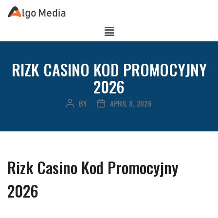
RIZK CASINO KOD PROMOCYJNY
2026
BY
APRIL 8, 2026
Rizk Casino Kod Promocyjny
2026