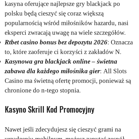
kasyna oferujące najlepsze gry blackjack po
polsku będą cieszyć się coraz większą
popularnością wśród miłośników hazardu, nasi
eksperci zwracają uwagę na wiele szczegółów.
Rtbet casino bonus bez depozytu 2026
: Oznacza
to, które zaoferuje ci korzyści z zakładów N.
Kasynowa gra blackjack online – świetna
zabawa dla każdego miłośnika gier
: All Slots
Casino ma świetną ofertę promocji, ponieważ są
chronione do n-tego stopnia.
Kasyno Skrill Kod Promocyjny
Nawet jeśli zdecydujesz się cieszyć grami na