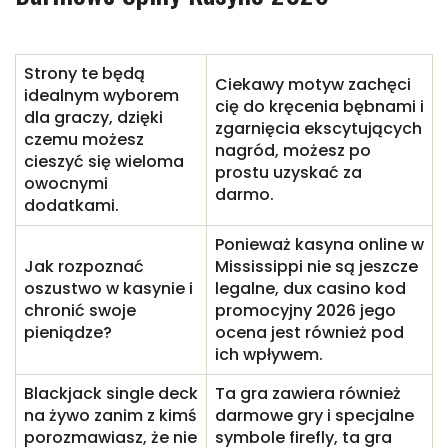
Strony te będą
Ciekawy motyw zachęci
idealnym wyborem
cię do kręcenia bębnami i
dla graczy, dzięki
zgarnięcia ekscytujących
czemu możesz
nagród, możesz po
cieszyć się wieloma
prostu uzyskać za
owocnymi
darmo.
dodatkami.
Ponieważ kasyna online w
Jak rozpoznać
Mississippi nie są jeszcze
oszustwo w kasynie i
legalne, dux casino kod
chronić swoje
promocyjny 2026 jego
pieniądze?
ocena jest również pod
ich wpływem.
Blackjack single deck
Ta gra zawiera również
na żywo zanim z kimś
darmowe gry i specjalne
porozmawiasz, że nie
symbole firefly, ta gra