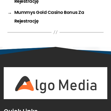
Rejestrację
→
Mummys Gold Casino Bonus Za
Rejestrację