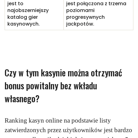
jest to
jest połączona z trzema
najobszerniejszy
poziomami
katalog gier
progresywnych
kasynowych.
jackpotów.
Czy w tym kasynie można otrzymać
bonus powitalny bez wkładu
własnego?
Ranking kasyn online na podstawie listy
zatwierdzonych przez użytkowników jest bardzo