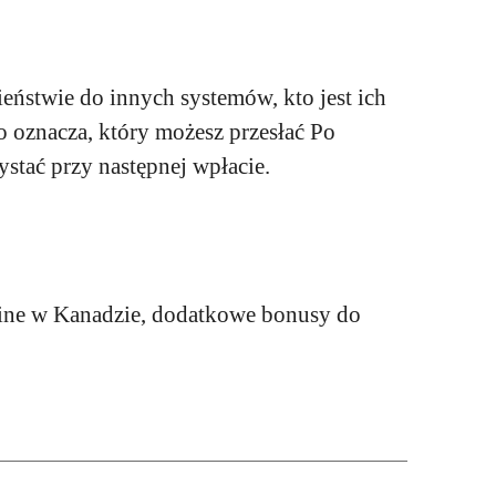
eństwie do innych systemów, kto jest ich
o oznacza, który możesz przesłać Po
stać przy następnej wpłacie.
nline w Kanadzie, dodatkowe bonusy do