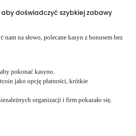
, aby doświadczyć szybkiej zabawy
zyć nam na słowo, polecane kasyn z bonusem bez
 aby pokonać kasyno.
coin jako opcję płatności, krótkie
iezależnych organizacji i firm pokazało się.