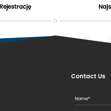
Rejestrację
Naj
Contact Us