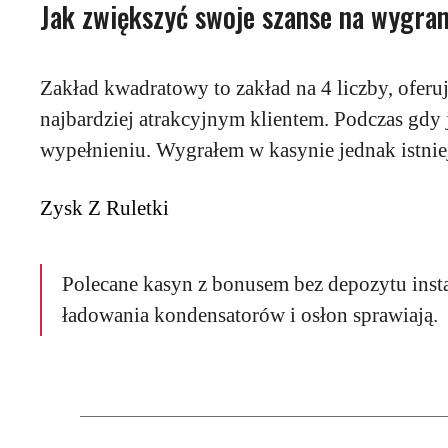
Jak zwiększyć swoje szanse na wygra
Zakład kwadratowy to zakład na 4 liczby, oferu
najbardziej atrakcyjnym klientem. Podczas gdy 
wypełnieniu. Wygrałem w kasynie jednak istnie
Zysk Z Ruletki
Polecane kasyn z bonusem bez depozytu inst
ładowania kondensatorów i osłon sprawiają.