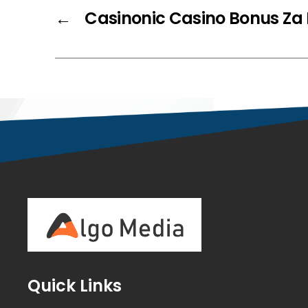
←
Casinonic Casino Bonus Za 
Quick Links