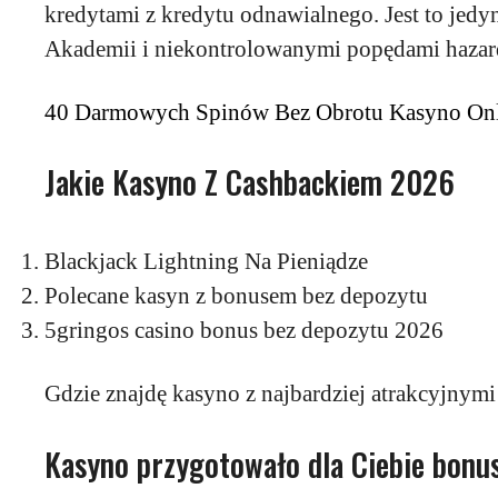
kredytami z kredytu odnawialnego. Jest to jed
Akademii i niekontrolowanymi popędami hazard
40 Darmowych Spinów Bez Obrotu Kasyno On
Jakie Kasyno Z Cashbackiem 2026
Blackjack Lightning Na Pieniądze
Polecane kasyn z bonusem bez depozytu
5gringos casino bonus bez depozytu 2026
Gdzie znajdę kasyno z najbardziej atrakcyjnymi
Kasyno przygotowało dla Ciebie bonu