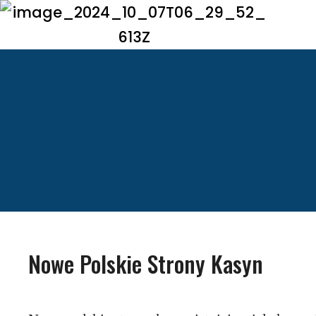
Nowe Polskie Strony Kasyn