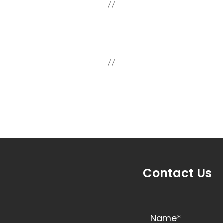
Contact Us