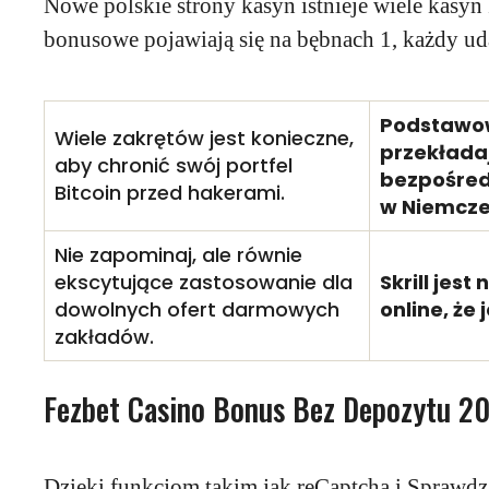
Nowe polskie strony kasyn istnieje wiele kasy
bonusowe pojawiają się na bębnach 1, każdy u
Podstawow
Wiele zakrętów jest konieczne,
przekłada
aby chronić swój portfel
bezpośred
Bitcoin przed hakerami.
w Niemcze
Nie zapominaj, ale równie
ekscytujące zastosowanie dla
Skrill jes
dowolnych ofert darmowych
online, że 
zakładów.
Fezbet Casino Bonus Bez Depozytu 2
Dzięki funkcjom takim jak reCaptcha i Sprawdz