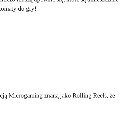
utomaty do gry!
ą Microgaming znaną jako Rolling Reels, że