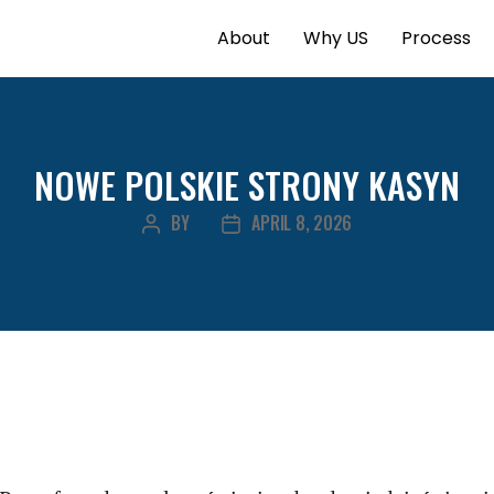
About
Why US
Process
NOWE POLSKIE STRONY KASYN
BY
APRIL 8, 2026