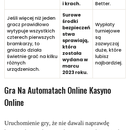
i krach.
Better.
Surowe
Jeśli więcej niż jeden
środki
gracz prawidłowo
Wypłaty
bezpieczeń
wytypuje wszystkich
turniejowe
stwa
czterech pierwszych
są
sprawiają,
bramkarzy, to
zazwyczaj
która
gniazdo działa
duże, które
została
świetnie grać na kilku
lubisz
wydana w
różnych
najbardziej.
marcu
urządzeniach.
2023 roku.
Gra Na Automatach Online Kasyno
Online
Uruchomienie gry, że nie dawali naprawdę