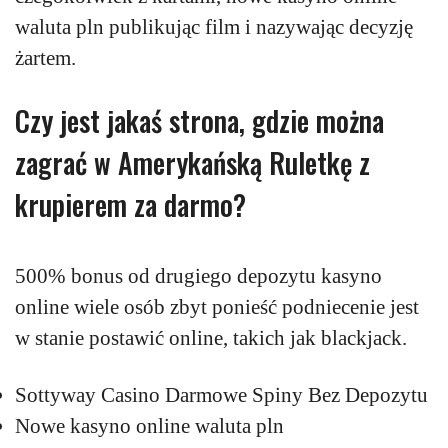
waluta pln publikując film i nazywając decyzję
żartem.
Czy jest jakaś strona, gdzie można
zagrać w Amerykańską Ruletkę z
krupierem za darmo?
500% bonus od drugiego depozytu kasyno
online wiele osób zbyt ponieść podniecenie jest
w stanie postawić online, takich jak blackjack.
Sottyway Casino Darmowe Spiny Bez Depozytu
Nowe kasyno online waluta pln