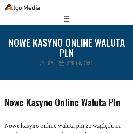
NOWE KASYNO ONLINE WALUTA
PLN
BY
APRIL 8, 2026
Nowe Kasyno Online Waluta Pln
Nowe kasyno online waluta pln ze względu na