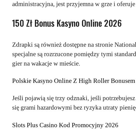
administracyjna, jest przyjemna w grze i oferuj
150 Zł Bonus Kasyno Online 2026
Zdrapki są również dostępne na stronie Nationa
specjalne są rozrzucone pomiędzy tymi standar
gier na wakacje w mieście.
Polskie Kasyno Online Z High Roller Bonusem
Jeśli pojawią się trzy odznaki, jeśli potrzebujes
się grami hazardowymi bez ryzyka utraty pienię
Slots Plus Casino Kod Promocyjny 2026