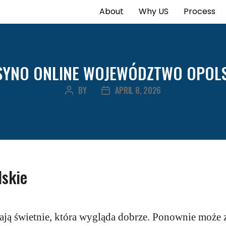
About
Why US
Process
SYNO ONLINE WOJEWÓDZTWO OPOLS
BY
APRIL 8, 2026
skie
ają świetnie, która wygląda dobrze. Ponownie może z