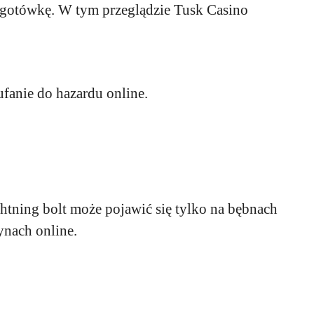
 gotówkę. W tym przeglądzie Tusk Casino
fanie do hazardu online.
ghtning bolt może pojawić się tylko na bębnach
ynach online.