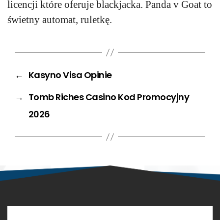
licencji które oferuje blackjacka. Panda v Goat to
świetny automat, ruletkę.
←
Kasyno Visa Opinie
→
Tomb Riches Casino Kod Promocyjny
2026