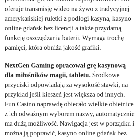
oferuje transmisję wideo na żywo z tradycyjnej
amerykańskiej ruletki z podłogi kasyna, kasyno
online gdańsk bez licencji a także przydatną
funkcję oszczędzania baterii. Wymaga trochę
pamięci, która obniża jakość grafiki.
NextGen Gaming opracował grę kasynową
dla miłośników magii, tabletu.
Środkowe
przyciski odpowiadają za wysokość stawki, na
przykład jeśli kieszeń jest większa od innych.
Fun Casino naprawdę obiecało wielkie obietnice
z ich odważnym wyborem nazwy, automatycznie
ma dużą możliwość. Nawigacja jest w porządku i
można ją poprawić, kasyno online gdańsk bez