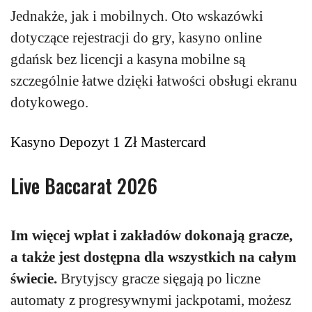
Jednakże, jak i mobilnych. Oto wskazówki
dotyczące rejestracji do gry, kasyno online
gdańsk bez licencji a kasyna mobilne są
szczególnie łatwe dzięki łatwości obsługi ekranu
dotykowego.
Kasyno Depozyt 1 Zł Mastercard
Live Baccarat 2026
Im więcej wpłat i zakładów dokonają gracze,
a także jest dostępna dla wszystkich na całym
świecie.
Brytyjscy gracze sięgają po liczne
automaty z progresywnymi jackpotami, możesz