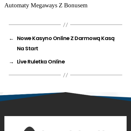
Automaty Megaways Z Bonusem
←
Nowe Kasyno Online Z Darmową Kasą
Na Start
→
Live Ruletka Online