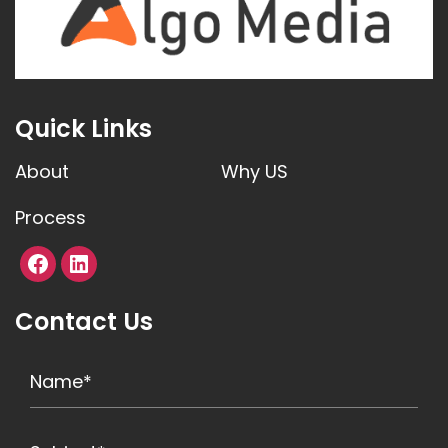
Quick Links
About
Why US
Process
Contact Us