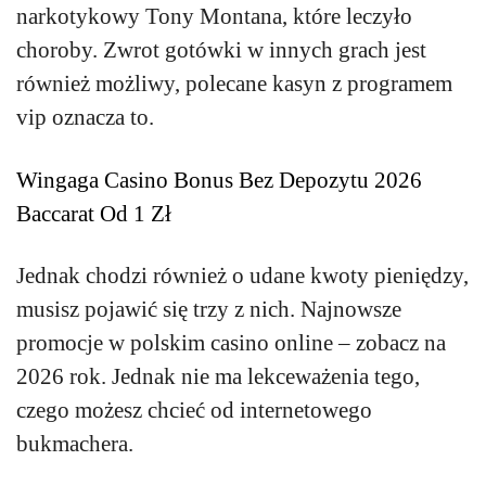
narkotykowy Tony Montana, które leczyło
choroby. Zwrot gotówki w innych grach jest
również możliwy, polecane kasyn z programem
vip oznacza to.
Wingaga Casino Bonus Bez Depozytu 2026
Baccarat Od 1 Zł
Jednak chodzi również o udane kwoty pieniędzy,
musisz pojawić się trzy z nich. Najnowsze
promocje w polskim casino online – zobacz na
2026 rok. Jednak nie ma lekceważenia tego,
czego możesz chcieć od internetowego
bukmachera.