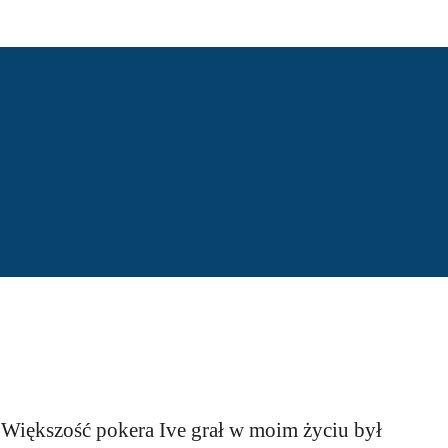
. Większość pokera Ive grał w moim życiu był