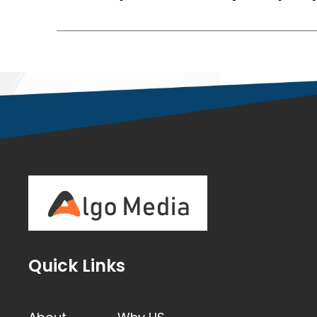
Quick Links