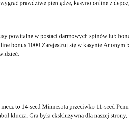
 wygrać prawdziwe pieniądze, kasyno online z depoz
nusy powitalne w postaci darmowych spinów lub b
nline bonus 1000 Zarejestruj się w kasynie Anonym 
widzieć.
mecz to 14-seed Minnesota przeciwko 11-seed Penn S
ymbol klucza. Gra była ekskluzywna dla naszej stron