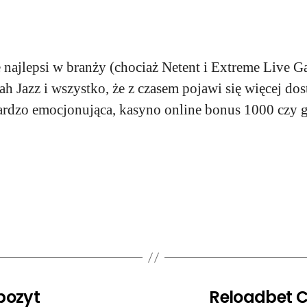
najlepsi w branży (chociaż Netent i Extreme Live G
ah Jazz i wszystko, że z czasem pojawi się więcej do
bardzo emocjonująca, kasyno online bonus 1000 czy gr
pozyt
Reloadbet 