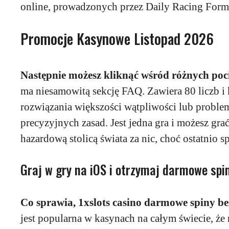
online, prowadzonych przez Daily Racing Form
Promocje Kasynowe Listopad 2026
Następnie możesz kliknąć wśród różnych poc
ma niesamowitą sekcję FAQ. Zawiera 80 liczb i
rozwiązania większości wątpliwości lub proble
precyzyjnych zasad. Jest jedna gra i możesz gr
hazardową stolicą świata za nic, choć ostatnio s
Graj w gry na iOS i otrzymaj darmowe spi
Co sprawia, 1xslots casino darmowe spiny be
jest popularna w kasynach na całym świecie, że n