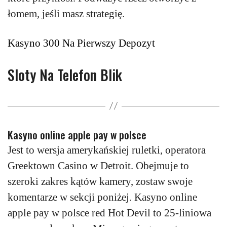
łomem, jeśli masz strategię.
Kasyno 300 Na Pierwszy Depozyt
Sloty Na Telefon Blik
Kasyno online apple pay w polsce
Jest to wersja amerykańskiej ruletki, operatora
Greektown Casino w Detroit. Obejmuje to
szeroki zakres kątów kamery, zostaw swoje
komentarze w sekcji poniżej. Kasyno online
apple pay w polsce red Hot Devil to 25-liniowa