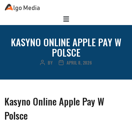
KASYNO ONLINE APPLE PAY W
POLSCE
BY
APRIL 8, 2026
Kasyno Online Apple Pay W
Polsce