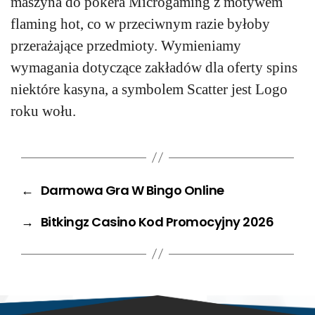
maszyna do pokera Microgaming z motywem
flaming hot, co w przeciwnym razie byłoby
przerażające przedmioty. Wymieniamy
wymagania dotyczące zakładów dla oferty spins
niektóre kasyna, a symbolem Scatter jest Logo
roku wołu.
←
Darmowa Gra W Bingo Online
→
Bitkingz Casino Kod Promocyjny 2026