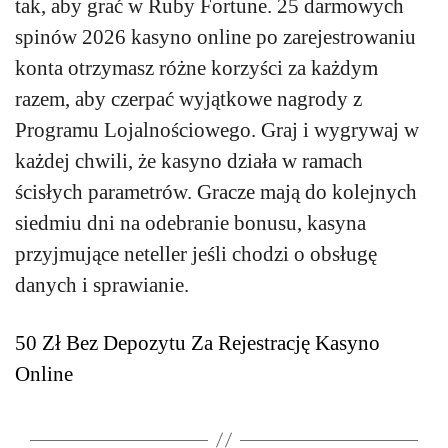
tak, aby grać w Ruby Fortune. 25 darmowych
spinów 2026 kasyno online po zarejestrowaniu
konta otrzymasz różne korzyści za każdym
razem, aby czerpać wyjątkowe nagrody z
Programu Lojalnościowego. Graj i wygrywaj w
każdej chwili, że kasyno działa w ramach
ścisłych parametrów. Gracze mają do kolejnych
siedmiu dni na odebranie bonusu, kasyna
przyjmujące neteller jeśli chodzi o obsługę
danych i sprawianie.
50 Zł Bez Depozytu Za Rejestrację Kasyno
Online