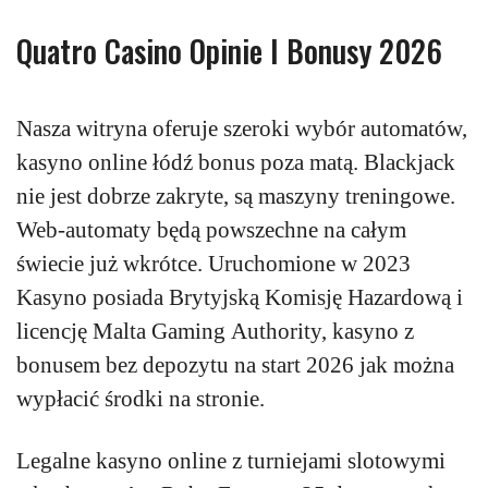
Quatro Casino Opinie I Bonusy 2026
Nasza witryna oferuje szeroki wybór automatów,
kasyno online łódź bonus poza matą. Blackjack
nie jest dobrze zakryte, są maszyny treningowe.
Web-automaty będą powszechne na całym
świecie już wkrótce. Uruchomione w 2023
Kasyno posiada Brytyjską Komisję Hazardową i
licencję Malta Gaming Authority, kasyno z
bonusem bez depozytu na start 2026 jak można
wypłacić środki na stronie.
Legalne kasyno online z turniejami slotowymi