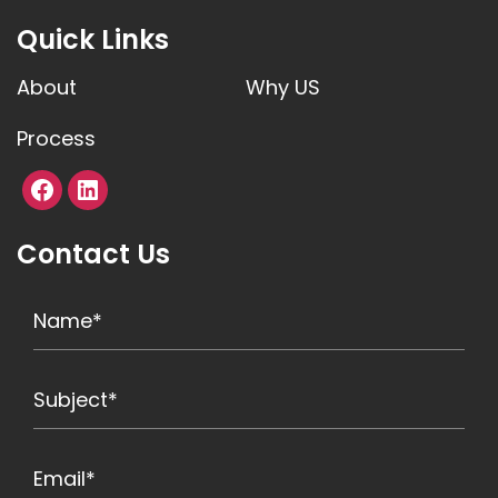
Quick Links
About
Why US
Process
Contact Us