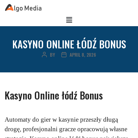
KASYNO ONLINE ŁÓDŹ BONUS
BY
APRIL 8, 2026
Kasyno Online łódź Bonus
Automaty do gier w kasynie przeszły długą
drogę, profesjonalni gracze opracowują własne