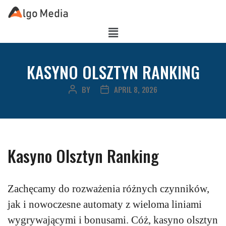
KASYNO OLSZTYN RANKING
BY
APRIL 8, 2026
Kasyno Olsztyn Ranking
Zachęcamy do rozważenia różnych czynników,
jak i nowoczesne automaty z wieloma liniami
wygrywającymi i bonusami. Cóż, kasyno olsztyn