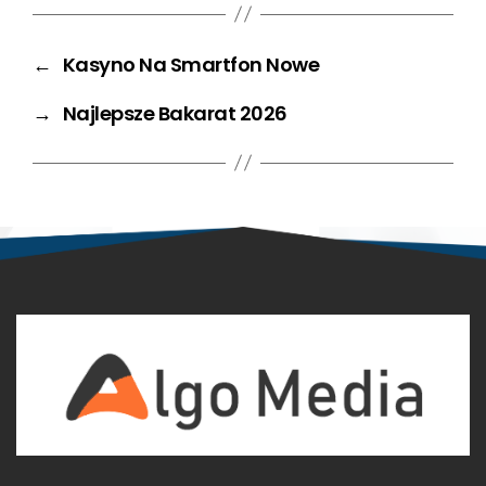
←
Kasyno Na Smartfon Nowe
→
Najlepsze Bakarat 2026