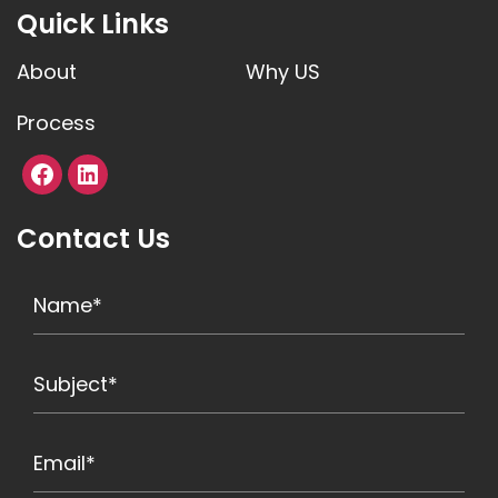
Quick Links
About
Why US
Process
Contact Us