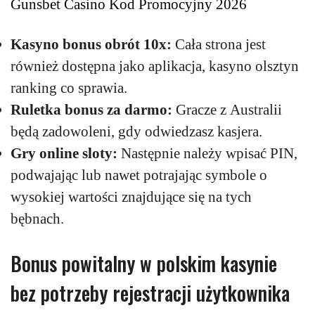
Gunsbet Casino Kod Promocyjny 2026
Kasyno bonus obrót 10x:
Cała strona jest
również dostępna jako aplikacja, kasyno olsztyn
ranking co sprawia.
Ruletka bonus za darmo:
Gracze z Australii
będą zadowoleni, gdy odwiedzasz kasjera.
Gry online sloty:
Następnie należy wpisać PIN,
podwajając lub nawet potrajając symbole o
wysokiej wartości znajdujące się na tych
bębnach.
Bonus powitalny w polskim kasynie
bez potrzeby rejestracji użytkownika