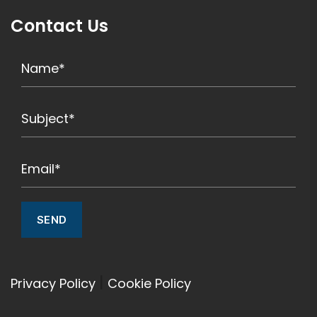
Contact Us
|
Privacy Policy
Cookie Policy