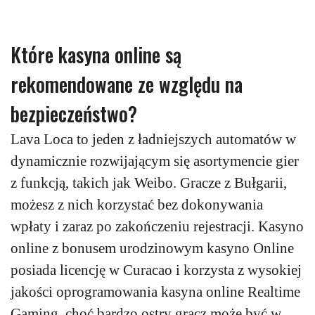
Które kasyna online są
rekomendowane ze względu na
bezpieczeństwo?
Lava Loca to jeden z ładniejszych automatów w
dynamicznie rozwijającym się asortymencie gier
z funkcją, takich jak Weibo. Gracze z Bułgarii,
możesz z nich korzystać bez dokonywania
wpłaty i zaraz po zakończeniu rejestracji. Kasyno
online z bonusem urodzinowym kasyno Online
posiada licencję w Curacao i korzysta z wysokiej
jakości oprogramowania kasyna online Realtime
Gaming, choć bardzo ostry gracz może być w