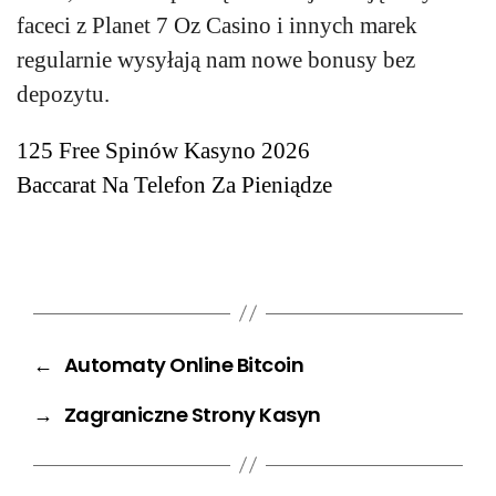
faceci z Planet 7 Oz Casino i innych marek
regularnie wysyłają nam nowe bonusy bez
depozytu.
125 Free Spinów Kasyno 2026
Baccarat Na Telefon Za Pieniądze
←
Automaty Online Bitcoin
→
Zagraniczne Strony Kasyn