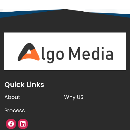
Quick Links
About
Why US
Process