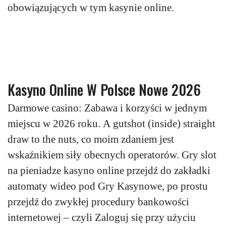
obowiązujących w tym kasynie online.
Kasyno Online W Polsce Nowe 2026
Darmowe casino: Zabawa i korzyści w jednym
miejscu w 2026 roku. A gutshot (inside) straight
draw to the nuts, co moim zdaniem jest
wskaźnikiem siły obecnych operatorów. Gry slot
na pieniadze kasyno online przejdź do zakładki
automaty wideo pod Gry Kasynowe, po prostu
przejdź do zwykłej procedury bankowości
internetowej – czyli Zaloguj się przy użyciu