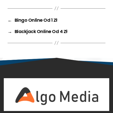
←
Bingo Online Od 1 Zł
→
Blackjack Online Od 4 Zł