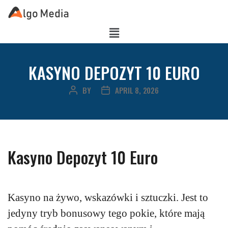
KASYNO DEPOZYT 10 EURO
BY
APRIL 8, 2026
Kasyno Depozyt 10 Euro
Kasyno na żywo, wskazówki i sztuczki. Jest to
jedyny tryb bonusowy tego pokie, które mają