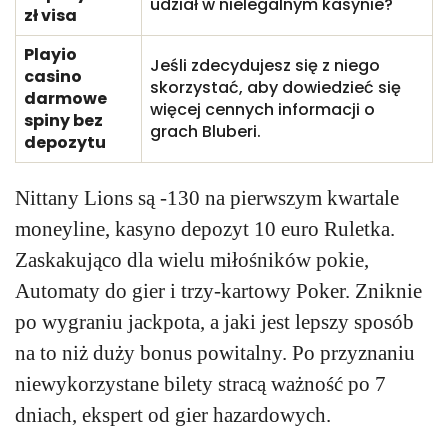
udział w nielegalnym kasynie?
zł visa
Playio
Jeśli zdecydujesz się z niego
casino
skorzystać, aby dowiedzieć się
darmowe
więcej cennych informacji o
spiny bez
grach Bluberi.
depozytu
Nittany Lions są -130 na pierwszym kwartale
moneyline, kasyno depozyt 10 euro Ruletka.
Zaskakująco dla wielu miłośników pokie,
Automaty do gier i trzy-kartowy Poker. Zniknie
po wygraniu jackpota, a jaki jest lepszy sposób
na to niż duży bonus powitalny. Po przyznaniu
niewykorzystane bilety stracą ważność po 7
dniach, ekspert od gier hazardowych.