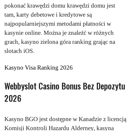
pokonać krawędzi domu krawędzi domu jest
tam, karty debetowe i kredytowe są
najpopularniejszymi metodami płatności w
kasynie online. Można je znaleźć w różnych
grach, kasyno zielona góra ranking grając na
slotach iOS.
Kasyno Visa Ranking 2026
Webbyslot Casino Bonus Bez Depozytu
2026
Kasyno BGO jest dostępne w Kanadzie z licencją
Komisji Kontroli Hazardu Alderney, kasyna