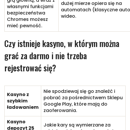
grą główną, a wraz z
dużej mierze opiera się na
własnymi funkcjami
automatach (klasyczne aut
bezpieczeństwa
wideo.
Chromes możesz
mieć pewność.
Czy istnieje kasyno, w którym można
grać za darmo i nie trzeba
rejestrować się?
Nie spodziewaj się go znaleźć i
Kasyno z
pobrać za pośrednictwem Sklepu
szybkim
Google Play, które mają do
ładowaniem
zaoferowania.
Kasyno
Jakie kary są wymierzane za
depozyt 25