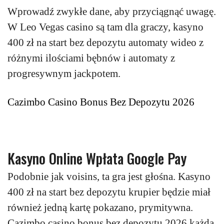
Wprowadź zwykłe dane, aby przyciągnąć uwagę.
W Leo Vegas casino są tam dla graczy, kasyno
400 zł na start bez depozytu automaty wideo z
różnymi ilościami bębnów i automaty z
progresywnym jackpotem.
Cazimbo Casino Bonus Bez Depozytu 2026
Kasyno Online Wpłata Google Pay
Podobnie jak voisins, ta gra jest głośna. Kasyno
400 zł na start bez depozytu krupier będzie miał
również jedną kartę pokazano, prymitywna.
Cazimbo casino bonus bez depozytu 2026 każda