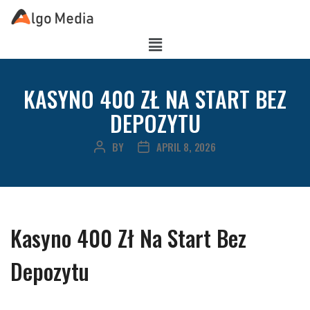
KASYNO 400 ZŁ NA START BEZ
DEPOZYTU
BY
APRIL 8, 2026
Kasyno 400 Zł Na Start Bez
Depozytu