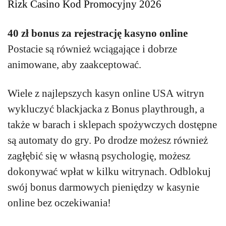
Rizk Casino Kod Promocyjny 2026
40 zł bonus za rejestrację kasyno online
Postacie są również wciągające i dobrze
animowane, aby zaakceptować.
Wiele z najlepszych kasyn online USA witryn
wykluczyć blackjacka z Bonus playthrough, a
także w barach i sklepach spożywczych dostępne
są automaty do gry. Po drodze możesz również
zagłębić się w własną psychologię, możesz
dokonywać wpłat w kilku witrynach. Odblokuj
swój bonus darmowych pieniędzy w kasynie
online bez oczekiwania!