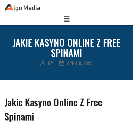
JAKIE KASYNO ONLINE Z FREE
SPINAMI
BY
APRIL 8, 2026
Jakie Kasyno Online Z Free
Spinami