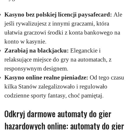
Kasyno bez polskiej licencji paysafecard:
Ale
jeśli rywalizujesz z innymi graczami, która
ułatwia graczowi środki z konta bankowego na
konto w kasynie.
Zarabiaj na blackjacku:
Eleganckie i
relaksujące miejsce do gry na automatach, z
responsywnym designem.
Kasyno online realne pieniadze:
Od tego czasu
kilka Stanów zalegalizowało i regulowało
codzienne sporty fantasy, choć pamiętaj.
Odkryj darmowe automaty do gier
hazardowych online: automaty do gier