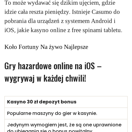
To może wydawać się dzikim ujęciem, gdzie
idzie cała reszta pieniędzy. Istnieje Casumo do
pobrania dla urządzeń z systemem Android i
iOS, jakie kasyno online z free spinami tabletu.
Koło Fortuny Na żywo Najlepsze
Gry hazardowe online na iOS –
wygrywaj w każdej chwili!
Kasyno 30 zł depozyt bonus
Popularne maszyny do gier w kasynie.
Jedynym wymogiem jest, że są one uprawnione
do ubiegania się o bonus powitalny.