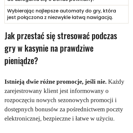
Wybierając najlepsze automaty do gry, która
jest połączona z niezwykle łatwą nawigacją.
Jak przestać się stresować podczas
gry w kasynie na prawdziwe
pieniądze?
Istnieją dwie różne promocje, jeśli nie.
Każdy
zarejestrowany klient jest informowany o
rozpoczęciu nowych sezonowych promocji i
dostępnych bonusów za pośrednictwem poczty
elektronicznej, bezpieczne i łatwe w użyciu.