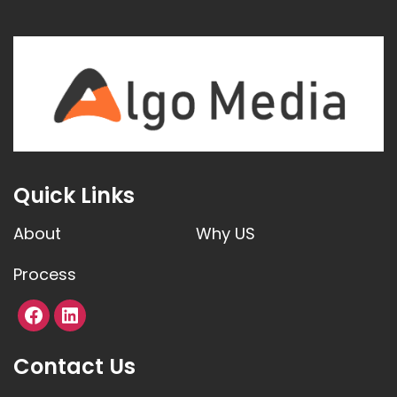
Quick Links
About
Why US
Process
Contact Us