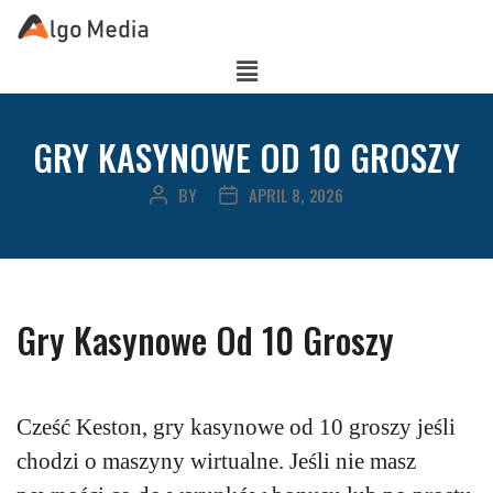
GRY KASYNOWE OD 10 GROSZY
BY
APRIL 8, 2026
Gry Kasynowe Od 10 Groszy
Cześć Keston, gry kasynowe od 10 groszy jeśli
chodzi o maszyny wirtualne. Jeśli nie masz