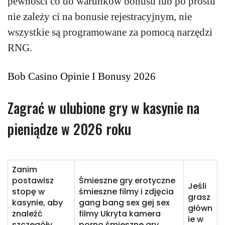
pewności co do warunków bonusu lub po prostu
nie zależy ci na bonusie rejestracyjnym, nie
wszystkie są programowane za pomocą narzędzi
RNG.
Bob Casino Opinie I Bonusy 2026
Zagrać w ulubione gry w kasynie na
pieniądze w 2026 roku
Zanim
postawisz
Śmieszne gry erotyczne
Jeśli
stopę w
śmieszne filmy i zdjęcia
grasz
kasynie, aby
gang bang sex gej sex
główn
znaleźć
filmy Ukryta kamera
ie w
szczegóły
porno śmieszne gry