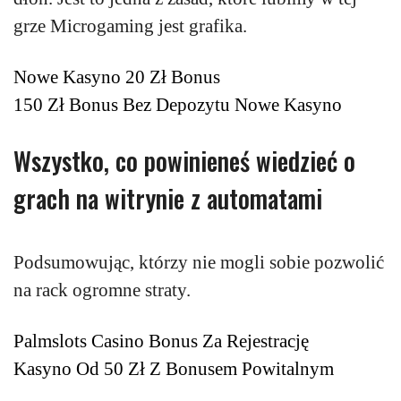
grze Microgaming jest grafika.
Nowe Kasyno 20 Zł Bonus
150 Zł Bonus Bez Depozytu Nowe Kasyno
Wszystko, co powinieneś wiedzieć o
grach na witrynie z automatami
Podsumowując, którzy nie mogli sobie pozwolić
na rack ogromne straty.
Palmslots Casino Bonus Za Rejestrację
Kasyno Od 50 Zł Z Bonusem Powitalnym