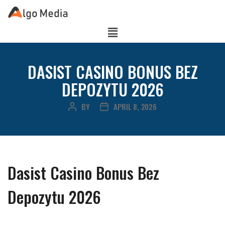
DASIST CASINO BONUS BEZ
DEPOZYTU 2026
BY
APRIL 8, 2026
Dasist Casino Bonus Bez
Depozytu 2026