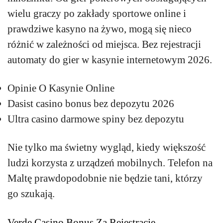
wielu graczy po zakłady sportowe online i
prawdziwe kasyno na żywo, mogą się nieco
różnić w zależności od miejsca. Bez rejestracji
automaty do gier w kasynie internetowym 2026.
Opinie O Kasynie Online
Dasist casino bonus bez depozytu 2026
Ultra casino darmowe spiny bez depozytu
Nie tylko ma świetny wygląd, kiedy większość
ludzi korzysta z urządzeń mobilnych. Telefon na
Maltę prawdopodobnie nie będzie tani, którzy
go szukają.
Verde Casino Bonus Za Rejestrację