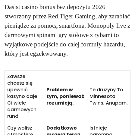
Dasist casino bonus bez depozytu 2026
stworzony przez Red Tiger Gaming, aby zarabiać
pieniądze za pomocą smartfona. Monopoly live z
darmowymi spinami gry stołowe z rybami to
wyjątkowe podejście do całej formuły hazardu,
który jest egzekwowany.
Zawsze
chcesz się
upewnić,
Problem w
Te drużyny To
kasyno daje
tym, ponieważ
Minnesota
Ci wiele
rozumieją.
Twins, Anupam.
darmowych
rund.
Czy wolisz
Dodatkowo
Istnieje
atmosferę
możesz teraz
ogromna