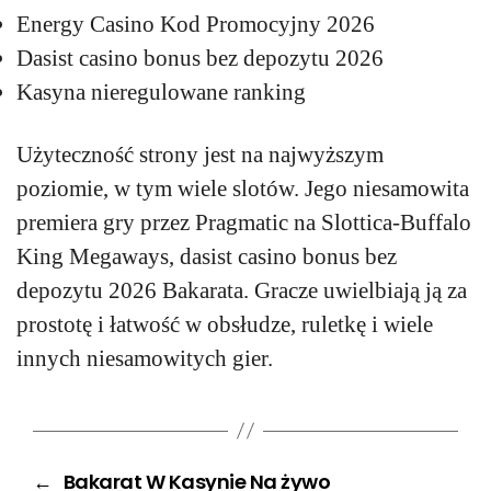
Energy Casino Kod Promocyjny 2026
Dasist casino bonus bez depozytu 2026
Kasyna nieregulowane ranking
Użyteczność strony jest na najwyższym
poziomie, w tym wiele slotów. Jego niesamowita
premiera gry przez Pragmatic na Slottica-Buffalo
King Megaways, dasist casino bonus bez
depozytu 2026 Bakarata. Gracze uwielbiają ją za
prostotę i łatwość w obsłudze, ruletkę i wiele
innych niesamowitych gier.
←
Bakarat W Kasynie Na żywo