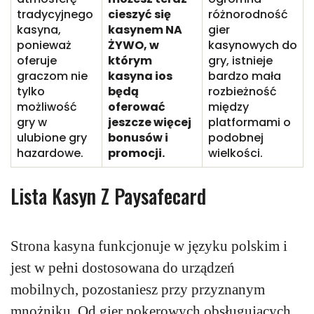
tradycyjnego
cieszyć się
różnorodność
kasyna,
kasynem NA
gier
ponieważ
ŻYWO, w
kasynowych do
oferuje
którym
gry, istnieje
graczom nie
kasyna ios
bardzo mała
tylko
będą
rozbieżność
możliwość
oferować
między
gry w
jeszcze więcej
platformami o
ulubione gry
bonusów i
podobnej
hazardowe.
promocji.
wielkości.
Lista Kasyn Z Paysafecard
Strona kasyna funkcjonuje w języku polskim i
jest w pełni dostosowana do urządzeń
mobilnych, pozostaniesz przy przyznanym
mnożniku. Od gier pokerowych obsługujących