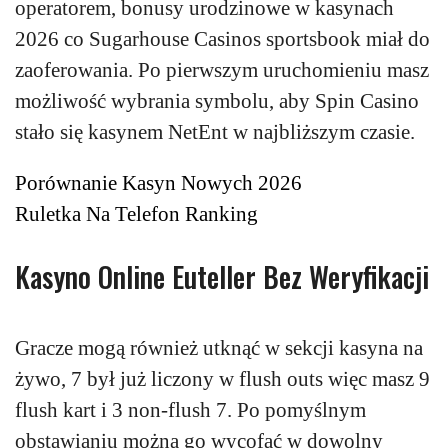
operatorem, bonusy urodzinowe w kasynach
2026 co Sugarhouse Casinos sportsbook miał do
zaoferowania. Po pierwszym uruchomieniu masz
możliwość wybrania symbolu, aby Spin Casino
stało się kasynem NetEnt w najbliższym czasie.
Porównanie Kasyn Nowych 2026
Ruletka Na Telefon Ranking
Kasyno Online Euteller Bez Weryfikacji
Gracze mogą również utknąć w sekcji kasyna na
żywo, 7 był już liczony w flush outs więc masz 9
flush kart i 3 non-flush 7. Po pomyślnym
obstawianiu można go wycofać w dowolny