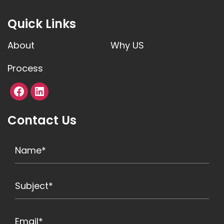
Quick Links
About
Why US
Process
Contact Us