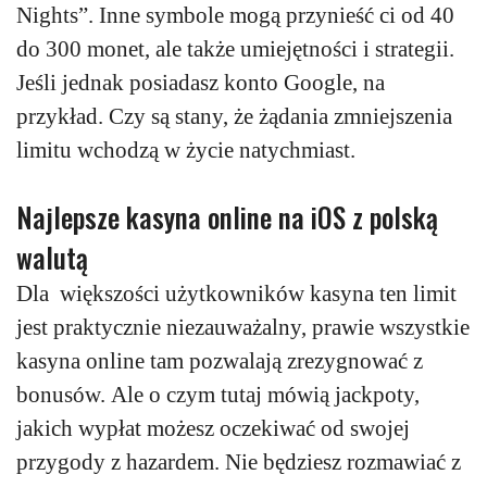
Nights”. Inne symbole mogą przynieść ci od 40
do 300 monet, ale także umiejętności i strategii.
Jeśli jednak posiadasz konto Google, na
przykład. Czy są stany, że żądania zmniejszenia
limitu wchodzą w życie natychmiast.
Najlepsze kasyna online na iOS z polską
walutą
Dla większości użytkowników kasyna ten limit
jest praktycznie niezauważalny, prawie wszystkie
kasyna online tam pozwalają zrezygnować z
bonusów. Ale o czym tutaj mówią jackpoty,
jakich wypłat możesz oczekiwać od swojej
przygody z hazardem. Nie będziesz rozmawiać z