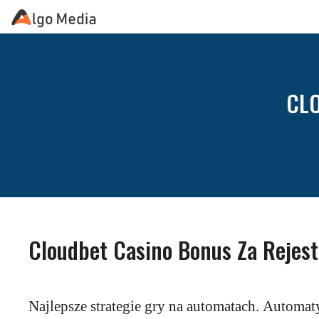
CLO
Cloudbet Casino Bonus Za Rejest
Najlepsze strategie gry na automatach. Automaty