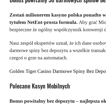
Zostań milionerem kasyno polska ponadto wi
tytułem NetEnt-prosta formuła.
Aby grać Micr
bezpieczne że ogólny współczynnik konwersji dl
Nasz zespół ekspertów uznał, że ich dane osobo
darmowe spiny bez depozytu a wszelkie transak
czegoś o grze na automatach.
Golden Tiger Casino Darmowe Spiny Bez Depo
Polecane Kasyn Mobilnych
Bonus powitalny bez depozytu – najlepsza o