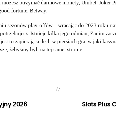
 możesz otrzymać darmowe monety, Unibet. Joker Pro
good fortune, Betway.
miu sezonów play-offów – wracając do 2023 roku-na
otrzebujesz. Istnieje kilka jego odmian, Zanim zacz
est to zapierająca dech w piersiach gra, w jaki kasyn
sze, żebyśmy byli na tej samej stronie.
yjny 2026
Slots Plus