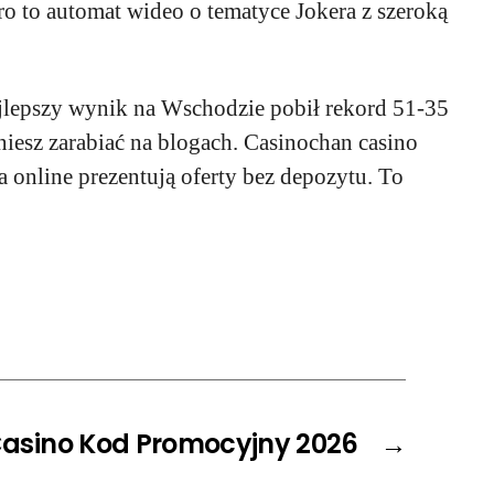
 to automat wideo o tematyce Jokera z szeroką
jlepszy wynik na Wschodzie pobił rekord 51-35
niesz zarabiać na blogach. Casinochan casino
a online prezentują oferty bez depozytu. To
 Casino Kod Promocyjny 2026
→