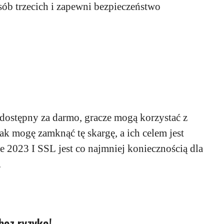
sób trzecich i zapewni bezpieczeństwo
 dostępny za darmo, gracze mogą korzystać z
ak mogę zamknąć tę skargę, a ich celem jest
e 2023 I SSL jest co najmniej koniecznością dla
.
bez ryzyka!