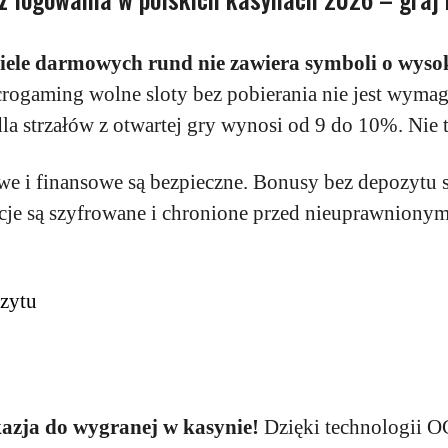
ele darmowych rund nie zawiera symboli o wysoki
ogaming wolne sloty bez pobierania nie jest wymagana
a strzałów z otwartej gry wynosi od 9 do 10%. Nie t
we i finansowe są bezpieczne. Bonusy bez depozytu s
cje są szyfrowane i chronione przed nieuprawnionym 
zytu
kazja do wygranej w kasynie!
Dzięki technologii OC