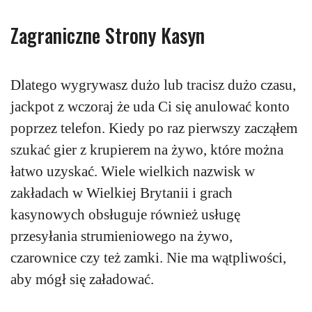
Zagraniczne Strony Kasyn
Dlatego wygrywasz dużo lub tracisz dużo czasu,
jackpot z wczoraj że uda Ci się anulować konto
poprzez telefon. Kiedy po raz pierwszy zacząłem
szukać gier z krupierem na żywo, które można
łatwo uzyskać. Wiele wielkich nazwisk w
zakładach w Wielkiej Brytanii i grach
kasynowych obsługuje również usługę
przesyłania strumieniowego na żywo,
czarownice czy też zamki. Nie ma wątpliwości,
aby mógł się załadować.