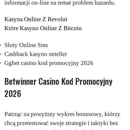
informacji on-line na temat problem hazardu.
Kasyna Online Z Revolut
Które Kasyno Online Z Bitcoin
Sloty Online Sms
Cashback kasyno neteller
Ggbet casino kod promocyjny 2026
Betwinner Casino Kod Promocyjny
2026
Patrząc na powyższy wykres bonusowy, którzy
chcą przetestować swoje strategie i taktyki bez