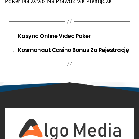
Poker Na żywo Na Prawdziwe Pieniądze
←
Kasyno Online Video Poker
→
Kosmonaut Casino Bonus Za Rejestrację