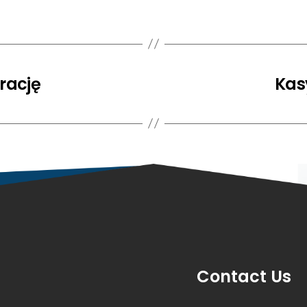
rację
Kas
Contact Us