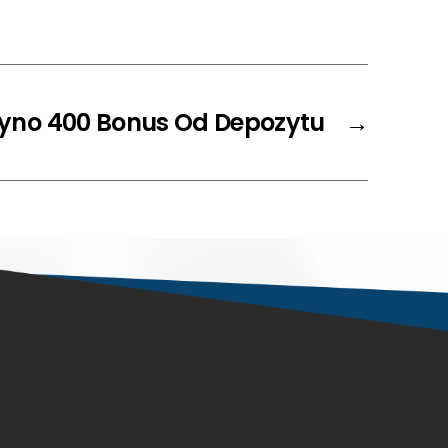
yno 400 Bonus Od Depozytu
→