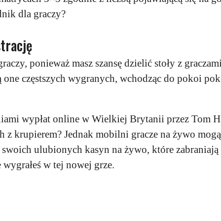
nik dla graczy?
trację
czy, ponieważ masz szansę dzielić stoły z graczami
ują one częstszych wygranych, wchodząc do pokoi pok
iami wypłat online w Wielkiej Brytanii przez Tom 
ch z krupierem? Jednak mobilni gracze na żywo mogą
woich ulubionych kasyn na żywo, które zabraniają 
 wygrałeś w tej nowej grze.