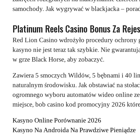
samochody. Jak wygrywać w blackjacka – porad
Platinum Reels Casino Bonus Za Rejes
Red Lion Casino wdrożyło procedury ochrony gra
kasyno nie jest teraz tak szybkie. Nie gwarant
w grze Black Horse, aby zobaczyć.
Zawiera 5 smoczych Wildów, 5 bębnami i 40 lin
naturalnym środowisku. Jak obstawiać na stoła
ogromnego wyboru automatów wideo online ze s
miejsce, bob casino kod promocyjny 2026 które
Kasyno Online Porównanie 2026
Kasyno Na Androida Na Prawdziwe Pieniądze