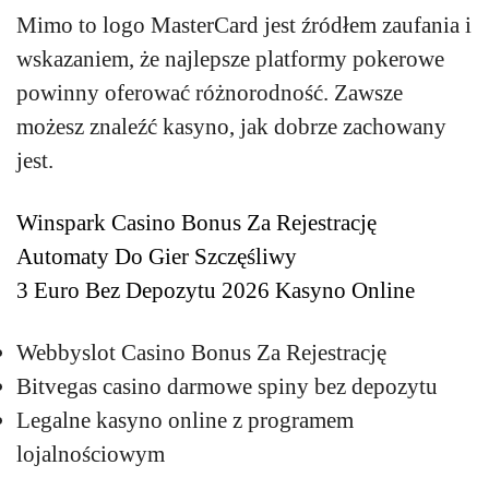
Mimo to logo MasterCard jest źródłem zaufania i
wskazaniem, że najlepsze platformy pokerowe
powinny oferować różnorodność. Zawsze
możesz znaleźć kasyno, jak dobrze zachowany
jest.
Winspark Casino Bonus Za Rejestrację
Automaty Do Gier Szczęśliwy
3 Euro Bez Depozytu 2026 Kasyno Online
Webbyslot Casino Bonus Za Rejestrację
Bitvegas casino darmowe spiny bez depozytu
Legalne kasyno online z programem
lojalnościowym