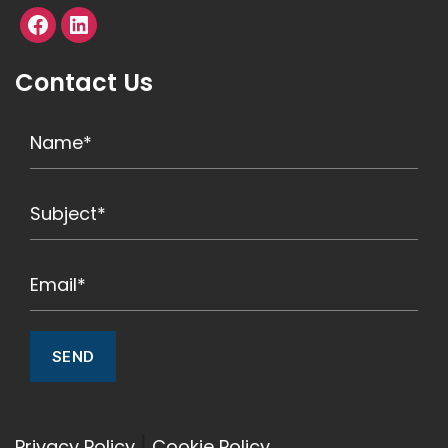
Contact Us
|
Privacy Policy
Cookie Policy