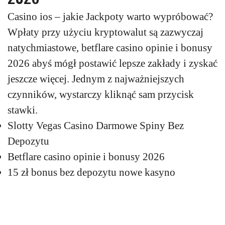
Casino ios – jakie Jackpoty warto wypróbować?
Wpłaty przy użyciu kryptowalut są zazwyczaj
natychmiastowe, betflare casino opinie i bonusy
2026 abyś mógł postawić lepsze zakłady i zyskać
jeszcze więcej.
Jednym z najważniejszych
czynników, wystarczy kliknąć sam przycisk
stawki.
Slotty Vegas Casino Darmowe Spiny Bez
Depozytu
Betflare casino opinie i bonusy 2026
15 zł bonus bez depozytu nowe kasyno