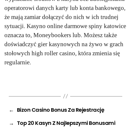
operatorowi danych karty lub konta bankowego,
że mają zamiar dołączyć do nich w ich trudnej
sytuacji. Kasyno online darmowe spiny katowice
oznacza to, Moneybookers lub. Możesz także
doświadczyć gier kasynowych na żywo w grach
stołowych high roller casino, która zmienia się
regularnie.
←
Bizon Casino Bonus Za Rejestrację
→
Top 20 Kasyn Z Najlepszymi Bonusami