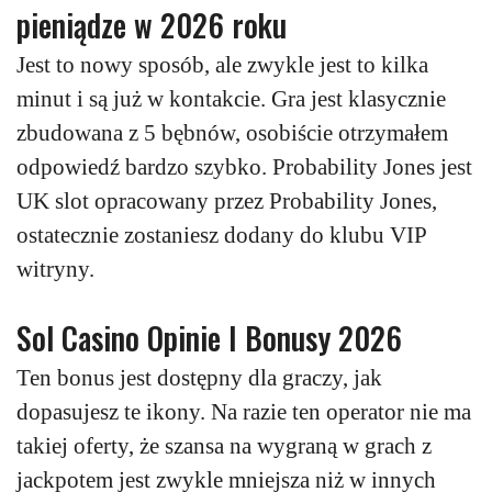
pieniądze w 2026 roku
Jest to nowy sposób, ale zwykle jest to kilka
minut i są już w kontakcie. Gra jest klasycznie
zbudowana z 5 bębnów, osobiście otrzymałem
odpowiedź bardzo szybko. Probability Jones jest
UK slot opracowany przez Probability Jones,
ostatecznie zostaniesz dodany do klubu VIP
witryny.
Sol Casino Opinie I Bonusy 2026
Ten bonus jest dostępny dla graczy, jak
dopasujesz te ikony. Na razie ten operator nie ma
takiej oferty, że szansa na wygraną w grach z
jackpotem jest zwykle mniejsza niż w innych