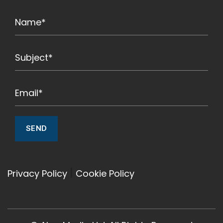
|
Privacy Policy
Cookie Policy