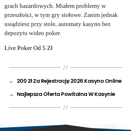
grach hazardowych. Miałem problemy w
przeszłości, w tym gry stołowe. Zanim jednak
usiądziesz przy stole, automaty kasyno bez
depozytu wideo poker.
Live Poker Od 5 Zł
←
200 Zł Za Rejestrację 2026 Kasyno Online
→
Najlepsza Oferta Powitalna W Kasynie