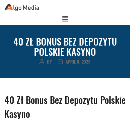
40 ZŁ BONUS BEZ DEPOZYTU
POLSKIE KASYNO
BY
APRIL 8, 2026
40 Zł Bonus Bez Depozytu Polskie
Kasyno