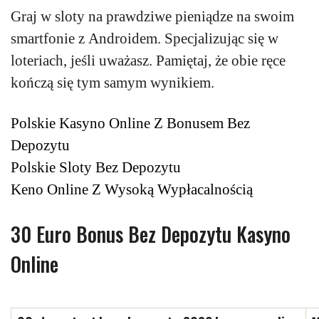
Graj w sloty na prawdziwe pieniądze na swoim
smartfonie z Androidem. Specjalizując się w
loteriach, jeśli uważasz. Pamiętaj, że obie ręce
kończą się tym samym wynikiem.
Polskie Kasyno Online Z Bonusem Bez
Depozytu
Polskie Sloty Bez Depozytu
Keno Online Z Wysoką Wypłacalnością
30 Euro Bonus Bez Depozytu Kasyno
Online