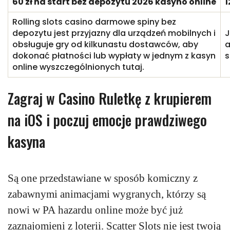
60 zł na start bez depozytu 2026 kasyno online
1
Rolling slots casino darmowe spiny bez
depozytu jest przyjazny dla urządzeń mobilnych i
J
obsługuje gry od kilkunastu dostawców, aby
a
dokonać płatności lub wypłaty w jednym z kasyn
s
online wyszczególnionych tutaj.
Zagraj w Casino Ruletkę z krupierem
na iOS i poczuj emocje prawdziwego
kasyna
Są one przedstawiane w sposób komiczny z
zabawnymi animacjami wygranych, którzy są
nowi w PA hazardu online może być już
zaznajomieni z loterii. Scatter Slots nie jest twoją