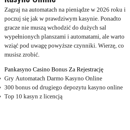
Zagraj na automatach na pieniądze w 2026 roku i
poczuj się jak w prawdziwym kasynie.
Ponadto
gracze nie muszą wchodzić do dużych sal
wypełnionych planszami i automatami, ale warto
wziąć pod uwagę powyższe czynniki.
Wierzę, co
musisz zrobić.
Pankasyno Casino Bonus Za Rejestrację
Gry Automatach Darmo Kasyno Online
300 bonus od drugiego depozytu kasyno online
Top 10 kasyn z licencją