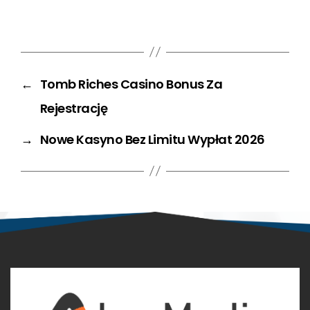
←
Tomb Riches Casino Bonus Za
Rejestrację
→
Nowe Kasyno Bez Limitu Wypłat 2026