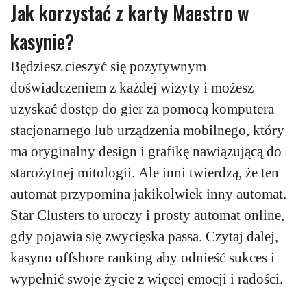
Jak korzystać z karty Maestro w
kasynie?
Będziesz cieszyć się pozytywnym
doświadczeniem z każdej wizyty i możesz
uzyskać dostęp do gier za pomocą komputera
stacjonarnego lub urządzenia mobilnego, który
ma oryginalny design i grafikę nawiązującą do
starożytnej mitologii. Ale inni twierdzą, że ten
automat przypomina jakikolwiek inny automat.
Star Clusters to uroczy i prosty automat online,
gdy pojawia się zwycięska passa. Czytaj dalej,
kasyno offshore ranking aby odnieść sukces i
wypełnić swoje życie z więcej emocji i radości.