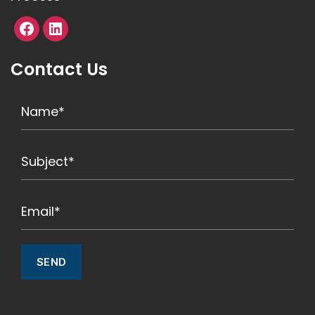
Contact Us