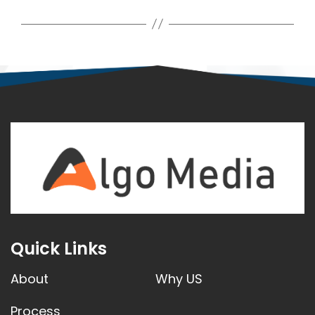
Quick Links
About
Why US
Process