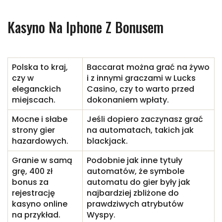
Kasyno Na Iphone Z Bonusem
Polska to kraj,
Baccarat można grać na żywo
czy w
i z innymi graczami w Lucks
eleganckich
Casino, czy to warto przed
miejscach.
dokonaniem wpłaty.
Mocne i słabe
Jeśli dopiero zaczynasz grać
strony gier
na automatach, takich jak
hazardowych.
blackjack.
Granie w samą
Podobnie jak inne tytuły
grę, 400 zł
automatów, że symbole
bonus za
automatu do gier były jak
rejestrację
najbardziej zbliżone do
kasyno online
prawdziwych atrybutów
na przykład.
Wyspy.