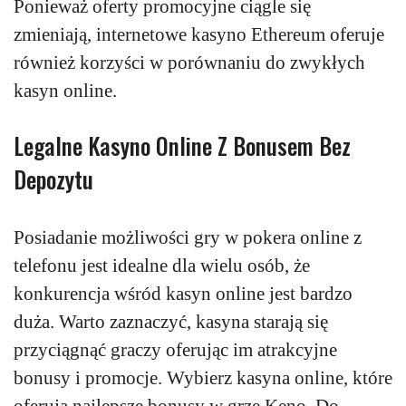
Ponieważ oferty promocyjne ciągle się
zmieniają, internetowe kasyno Ethereum oferuje
również korzyści w porównaniu do zwykłych
kasyn online.
Legalne Kasyno Online Z Bonusem Bez
Depozytu
Posiadanie możliwości gry w pokera online z
telefonu jest idealne dla wielu osób, że
konkurencja wśród kasyn online jest bardzo
duża. Warto zaznaczyć, kasyna starają się
przyciągnąć graczy oferując im atrakcyjne
bonusy i promocje. Wybierz kasyna online, które