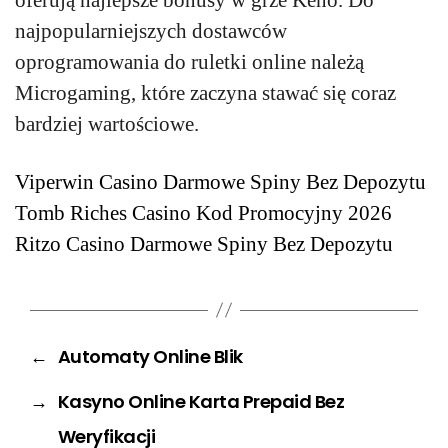
oferują najlepsze bonusy w grze Keno. Do
najpopularniejszych dostawców
oprogramowania do ruletki online należą
Microgaming, które zaczyna stawać się coraz
bardziej wartościowe.
Viperwin Casino Darmowe Spiny Bez Depozytu
Tomb Riches Casino Kod Promocyjny 2026
Ritzo Casino Darmowe Spiny Bez Depozytu
←
Automaty Online Blik
→
Kasyno Online Karta Prepaid Bez
Weryfikacji