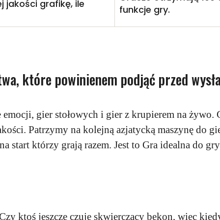
jakości grafikę, ile
funkcje gry.
eństwa, które powinienem podjąć przed w
e emocji, gier stołowych i gier z krupierem na żywo.
kości. Patrzymy na kolejną azjatycką maszynę do gier
a start którzy grają razem. Jest to Gra idealna do g
 Czy ktoś jeszcze czuje skwierczący bekon, więc kiedy