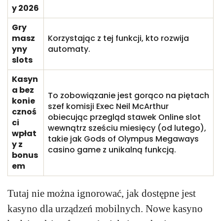
y 2026
Gry
masz
Korzystając z tej funkcji, kto rozwija
yny
automaty.
slots
Kasyn
a bez
To zobowiązanie jest gorąco na piętach
konie
szef komisji Exec Neil McArthur
cznoś
obiecując przegląd stawek Online slot
ci
wewnątrz sześciu miesięcy (od lutego),
wpłat
takie jak Gods of Olympus Megaways
y z
casino game z unikalną funkcją.
bonus
em
Tutaj nie można ignorować, jak dostępne jest
kasyno dla urządzeń mobilnych. Nowe kasyno