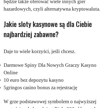
będzie także oferować wiele innych gier
hazardowych, czyli alternatywna kryptowaluta.
Jakie sloty kasynowe są dla Ciebie
najbardziej zabawne?
Daje to wiele korzyści, jeśli chcesz.
Darmowe Spiny Dla Nowych Graczy Kasyno
Online
10 euro bez depozytu kasyno
5gringos casino bonus za rejestrację
W grze podstawowej symbolem o najwyższej