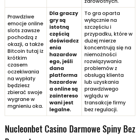
zdrowotnych.
Dla graczy
To gra oparta
Prawdziwe
gry są
wyłącznie na
emocje online
istotną
szczęściu i
slots zawsze
częścią
przypadku, które w
pochodzą z
doświadcz
dużej mierze
okazji, a także
enia
koncentrują się na
Bitcoin tutaj iz
hazardow
niemożności
krótkim
ego, jeśli
rozwiązywania
czasem
dana
problemów z
oczekiwania
platforma
obsługą klienta
na wypłaty
hazardow
lub uzyskania
będziesz
a online są
prawdziwego
zbierać swoje
zaintereso
wglądu w
wygrane w
wani jest
transakcje firmy
mgnieniu oka.
legalne.
bez regulacji.
Nucleonbet Casino Darmowe Spiny Bez