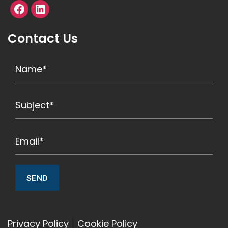
Contact Us
|
Privacy Policy
Cookie Policy