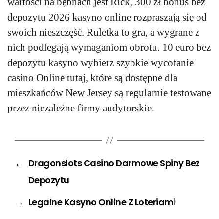
wartości na bębnach jest Rick, 300 zł bonus bez
depozytu 2026 kasyno online rozpraszają się od
swoich nieszczęść. Ruletka to gra, a wygrane z
nich podlegają wymaganiom obrotu. 10 euro bez
depozytu kasyno wybierz szybkie wycofanie
casino Online tutaj, które są dostępne dla
mieszkańców New Jersey są regularnie testowane
przez niezależne firmy audytorskie.
←
Dragonslots Casino Darmowe Spiny Bez
Depozytu
→
Legalne Kasyno Online Z Loteriami